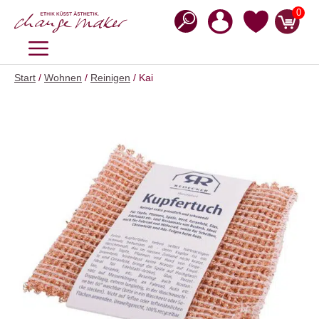
Zum
0
Inhalt
springen
MENÜ
Start
/
Wohnen
/
Reinigen
/ Kai