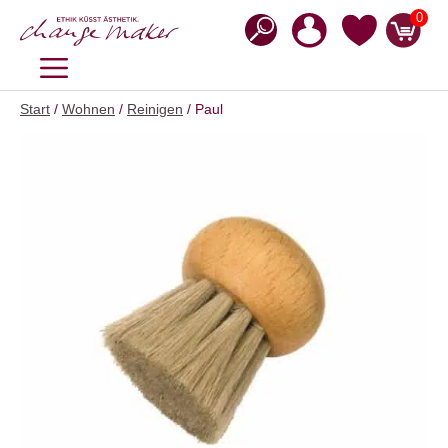
Zum
0
Inhalt
springen
MENÜ
Start
/
Wohnen
/
Reinigen
/ Paul