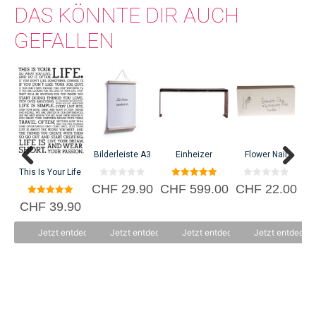
DAS KÖNNTE DIR AUCH
Jahren wurde aus den Marktfahrern bald ein kleines
Grosshandelsunternehmen.
GEFALLEN
Bilderleiste A3
Einheizer
Flower Nail
This Is Your Life
0
5.00
0
CHF
29.90
CHF
599.00
CHF
22.00
v
von 5
v
o
o
5.00
CHF
39.90
n
n
von 5
5
5
Jetzt entdecken
Jetzt entdecken
Jetzt entdecken
Jetzt entdecke