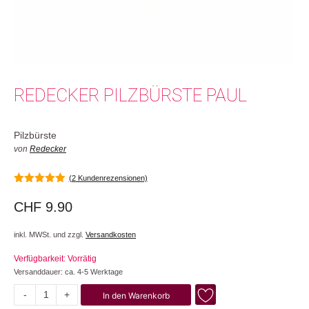
REDECKER PILZBÜRSTE PAUL
Pilzbürste
von
Redecker
(
2
Kundenrezensionen)
5.00
von 5
CHF
9.90
inkl. MWSt. und zzgl.
Versandkosten
Verfügbarkeit: Vorrätig
Versanddauer: ca. 4-5 Werktage
-
+
In den Warenkorb
Paul