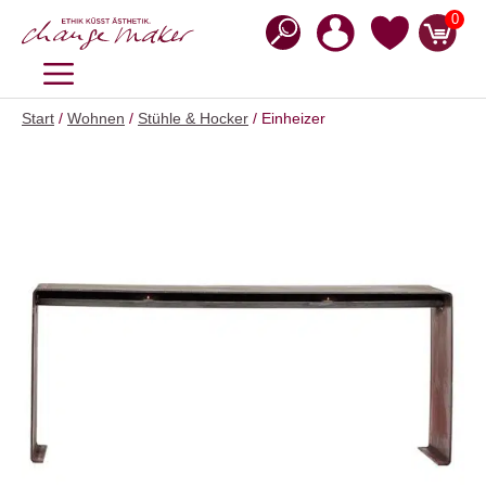
Zum
0
Inhalt
springen
MENÜ
Start
/
Wohnen
/
Stühle & Hocker
/ Einheizer