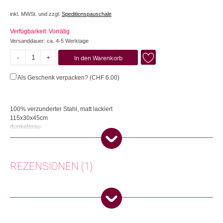
inkl. MWSt. und zzgl.
Speditionspauschale
Verfügbarkeit: Vorrätig
Versanddauer: ca. 4-5 Werktage
-
+
In den Warenkorb
Einheizer
Menge
Als Geschenk verpacken? (
CHF
6.00
)
100% verzunderter Stahl, matt lackiert
115x30x45cm
dunkelgrau
Die Wärmebank ist der beste Hinternwärmer für laue Abende im Freien und
ein Kachelofenersatz für kalte Winterabende! Teelichter anzünden, drunter
stellen und Platz nehmen… Die Wärmebank ist witterungsbeständig für
REZENSIONEN (1)
den Einsatz im Freien geeignet. Bitte beachten Sie, dass je nach
Verfügbarkeit mit einer Lieferzeit von bis zu 2 Wochen gerechnet werden
muss.
Gabriela Sauder
(Verifizierter Käufer)
–
13.
Herkunft: Deutschland
März 2025
5
von 5
Produktion: Deutschland
Artikelnummer: 102403.01