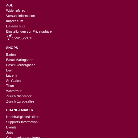
AGB
Widerrufsrecht
Versandinformation
Impressum
Datenschutz
Einstellungen zur Privatsphäre
SHOPS
Baden
Basel Marktgasse
Basel Gerbergasse
Bern
Luzern
St. Gallen
Thun
Winterthur
Zürich Niederdorf
Zürich Europaallee
CHANGEMAKER
Nachhaltigkeitslexikon
Suppliers Information
Events
Jobs
Geschenkverpackung