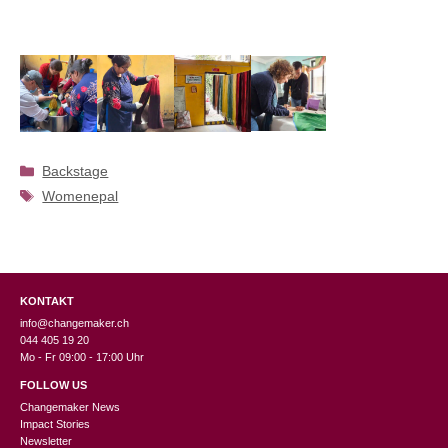
Kategorien
Backstage
Schlagwörter
Womenepal
KONTAKT
info@changemaker.ch
044 405 19 20
Mo - Fr 09:00 - 17:00 Uhr
FOLLOW US
Changemaker News
Impact Stories
Newsletter