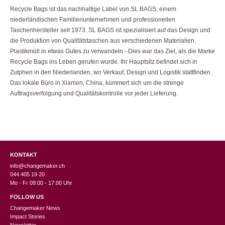
Recycle Bags ist das nachhaltige Label von SL BAGS, einem
niederländischen Familienunternehmen und professionellen
Taschenhersteller seit 1973. SL BAGS ist spezialisiert auf das Design und
die Produktion von Qualitätstaschen aus verschiedenen Materialien.
Plastikmüll in etwas Gutes zu verwandeln - Dies war das Ziel, als die Marke
Recycle Bags ins Leben gerufen wurde. Ihr Hauptsitz befindet sich in
Zutphen in den Niederlanden, wo Verkauf, Design und Logistik stattfinden.
Das lokale Büro in Xiamen, China, kümmert sich um die strenge
Auftragsverfolgung und Qualitätskontrolle vor jeder Lieferung.
KONTAKT
info@changemaker.ch
044 405 19 20
Mo - Fr 09:00 - 17:00 Uhr
FOLLOW US
Changemaker News
Impact Stories