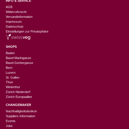
INFO & SERVICE
AGB
Widerrufsrecht
Versandinformation
Impressum
Datenschutz
Einstellungen zur Privatsphäre
SHOPS
Baden
Basel Marktgasse
Basel Gerbergasse
Bern
Luzern
St. Gallen
Thun
Winterthur
Zürich Niederdorf
Zürich Europaallee
CHANGEMAKER
Nachhaltigkeitslexikon
Suppliers Information
Events
Jobs