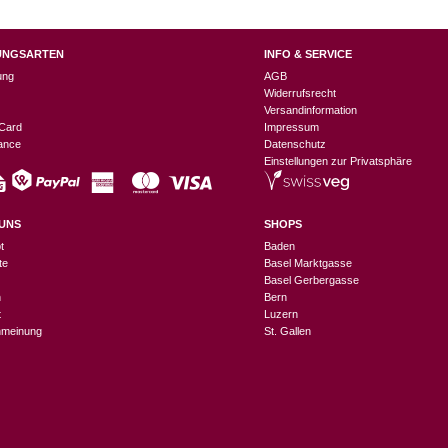
UNGSARTEN
INFO & SERVICE
ung
AGB
Widerrufsrecht
Versandinformation
Card
Impressum
nance
Datenschutz
Einstellungen zur Privatsphäre
UNS
SHOPS
t
Baden
te
Basel Marktgasse
Basel Gerbergasse
n
Bern
t
Luzern
meinung
St. Gallen