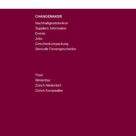
CHANGEMAKER
Nachhaltigkeitslexikon
Suppliers Information
Events
Jobs
Geschenkverpackung
Sinnvolle Firmengeschenke
Thun
Winterthur
Zürich Niederdorf
Zürich Europaallee