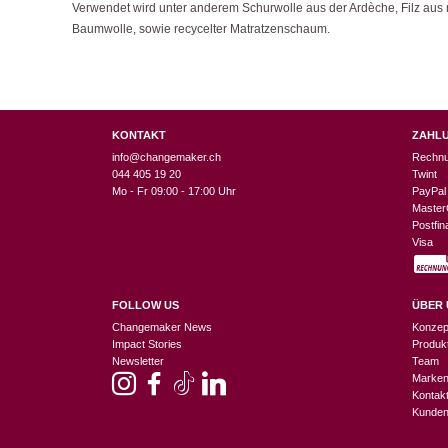
Verwendet wird unter anderem Schurwolle aus der Ardèche, Filz aus re
Baumwolle, sowie recycelter Matratzenschaum.
KONTAKT
ZAHL
info@changemaker.ch
Rechn
044 405 19 20
Twint
Mo - Fr 09:00 - 17:00 Uhr
PayPal
Master
Postfi
Visa
FOLLOW US
ÜBER 
Changemaker News
Konzep
Impact Stories
Produk
Newsletter
Team
Marke
Kontak
Kunden