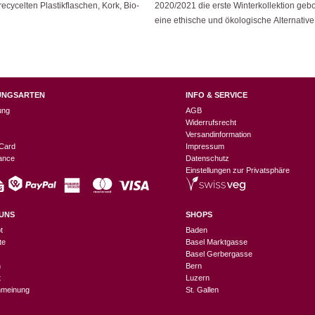
cycelten Plastikflaschen, Kork, Bio-
2020/2021 die erste Winterkollektion g
eine ethische und ökologische Alternative 
UNGSARTEN
INFO & SERVICE
ung
AGB
Widerrufsrecht
Versandinformation
Card
Impressum
nance
Datenschutz
Einstellungen zur Privatsphäre
UNS
SHOPS
t
Baden
te
Basel Marktgasse
Basel Gerbergasse
n
Bern
t
Luzern
meinung
St. Gallen