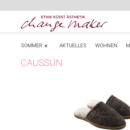
Zum
Inhalt
springen
SOMMER ☀️
AKTUELLES
WOHNEN
M
CAUSSÜN