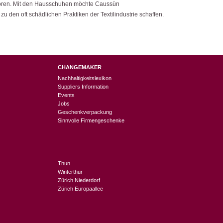
eboren. Mit den Hausschuhen möchte Caussün
zu den oft schädlichen Praktiken der Textilindustrie schaffen.
CHANGEMAKER
Nachhaltigkeitslexikon
Suppliers Information
Events
Jobs
Geschenkverpackung
Sinnvolle Firmengeschenke
Thun
Winterthur
Zürich Niederdorf
Zürich Europaallee