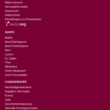
Widerrufsrecht
Versandinformation
Impressum
Datenschutz
Einstellungen zur Privatsphäre
SHOPS
Baden
Basel Marktgasse
Basel Gerbergasse
Bern
Luzern
St. Gallen
Thun
Winterthur
Zürich Niederdorf
Zürich Europaallee
CHANGEMAKER
Nachhaltigkeitslexikon
Suppliers Information
Events
Jobs
Geschenkverpackung
Sinnvolle Firmengeschenke