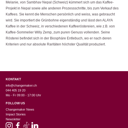
Melanie, von Sambhav Nepal (Schweiz) kümmert sich um das Kaffee-
Projekt in Nepal sowie alle anderen Prozessschritte, bis zum Verkauf des
Kaffees. Sie kennt die Menschen persönlich und weiss, was gebraucht
wird. Sie importiert die Grünbohne eigenständig und lässt den ALAYA
Kaffee in der Schweiz, in verschiedenen Kaffeeröstereien, wie z.B. von
Kaffee-Sommelier Willy Zemp, zum puren Genuss vollenden. Seine
Rösterei befindet sich in der Biosphäre Entlebuch, wo er nach deren
Kriterien und nur absolute Raritäten höchster Qualität produziert.
KONTAKT
info@changemaker.ch
044 405 19 20
Mo - Fr 09:00 - 17:00 Uhr
FOLLOW US
Changemaker News
Impact Stories
Newsletter