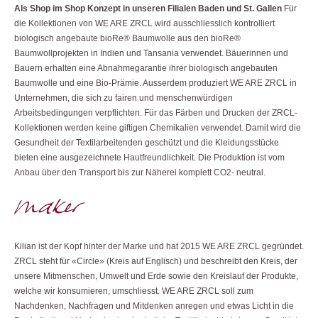
Als Shop im Shop Konzept in unseren Filialen Baden und St. Gallen
Für
die Kollektionen von WE ARE ZRCL wird ausschliesslich kontrolliert
biologisch angebaute bioRe® Baumwolle aus den bioRe®
Baumwollprojekten in Indien und Tansania verwendet. Bäuerinnen und
Bauern erhalten eine Abnahmegarantie ihrer biologisch angebauten
Baumwolle und eine Bio-Prämie. Ausserdem produziert WE ARE ZRCL in
Unternehmen, die sich zu fairen und menschenwürdigen
Arbeitsbedingungen verpflichten. Für das Färben und Drucken der ZRCL-
Kollektionen werden keine giftigen Chemikalien verwendet. Damit wird die
Gesundheit der Textilarbeitenden geschützt und die Kleidungsstücke
bieten eine ausgezeichnete Hautfreundlichkeit. Die Produktion ist vom
Anbau über den Transport bis zur Näherei komplett CO2- neutral.
Kilian ist der Kopf hinter der Marke und hat 2015 WE ARE ZRCL gegründet.
ZRCL steht für «Circle» (Kreis auf Englisch) und beschreibt den Kreis, der
unsere Mitmenschen, Umwelt und Erde sowie den Kreislauf der Produkte,
welche wir konsumieren, umschliesst. WE ARE ZRCL soll zum
Nachdenken, Nachfragen und Mitdenken anregen und etwas Licht in die