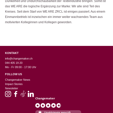
Dunkelheit und Undurchschaubarkeit der Textilindustrie bringen. Somit ist
das WE ARE die logische Ergänzung zur Marke: Wir alle sind Teil des
Kreises. Seit dem Start von WE ARE ZRCL ist einiges passiert. Aus einem
Einmannbetrieb ist inzwischen ein immer weiter wachsendes Team aus
motivierten Kolleginnen und Kollegen geworden.
KONTAKT
info@changemaker.ch
044 405 19 20
Mo - Fr 09:00 - 17:00 Uhr
FOLLOW US
Changemaker News
Impact Stories
Newsletter
Changemaker
Unabhängig geprüft