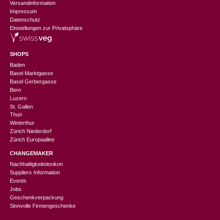
Versandinformation
Impressum
Datenschutz
Einstellungen zur Privatsphäre
SHOPS
Baden
Basel Marktgasse
Basel Gerbergasse
Bern
Luzern
St. Gallen
Thun
Winterthur
Zürich Niederdorf
Zürich Europaallee
CHANGEMAKER
Nachhaltigkeitslexikon
Suppliers Information
Events
Jobs
Geschenkverpackung
Sinnvolle Firmengeschenke