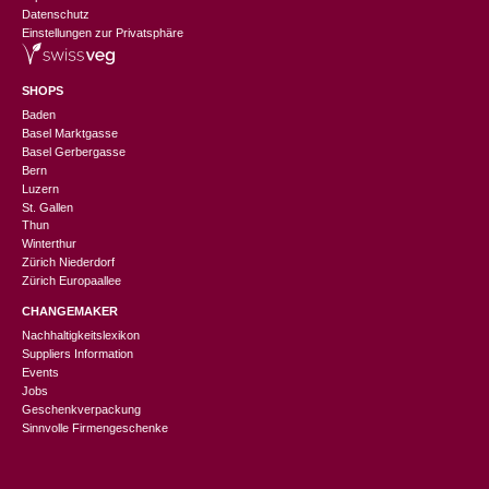
Datenschutz
Einstellungen zur Privatsphäre
SHOPS
Baden
Basel Marktgasse
Basel Gerbergasse
Bern
Luzern
St. Gallen
Thun
Winterthur
Zürich Niederdorf
Zürich Europaallee
CHANGEMAKER
Nachhaltigkeitslexikon
Suppliers Information
Events
Jobs
Geschenkverpackung
Sinnvolle Firmengeschenke