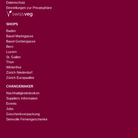
Datenschutz
Einstellungen zur Privatsphäre
SHOPS
Baden
Basel Marktgasse
Basel Gerbergasse
Bern
Luzern
St. Gallen
Thun
Winterthur
Zürich Niederdorf
Zürich Europaallee
CHANGEMAKER
Nachhaltigkeitslexikon
Suppliers Information
Events
Jobs
Geschenkverpackung
Sinnvolle Firmengeschenke