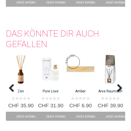
n
n
Jetzt entdecken
Jetzt entdecken
Jetzt entdecken
Jetzt entdecke
5
5
DAS KÖNNTE DIR AUCH
GEFALLEN
Zen
Pure Love
Amber
Arve Raumduft
0
0
0
0
CHF
35.90
CHF
31.90
CHF
6.90
CHF
39.90
C
v
v
v
v
o
o
o
o
n
n
n
n
Jetzt entdecken
Jetzt entdecken
Jetzt entdecken
Jetzt entdecke
5
5
5
5