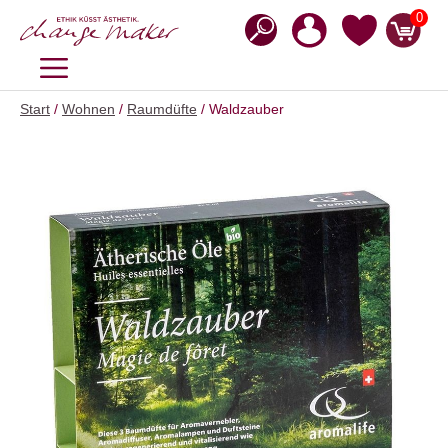
Zum
0
Inhalt
springen
MENÜ
Start
/
Wohnen
/
Raumdüfte
/ Waldzauber