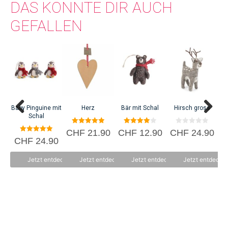
DAS KÖNNTE DIR AUCH
GEFALLEN
C
Baby Pinguine mit
Herz
Bär mit Schal
Hirsch gross
Schal
5.00
4.00
0
CHF
21.90
CHF
12.90
CHF
24.90
von 5
von 5
v
5.00
CHF
24.90
o
von 5
n
5
Jetzt entdecken
Jetzt entdecken
Jetzt entdecken
Jetzt entdecke