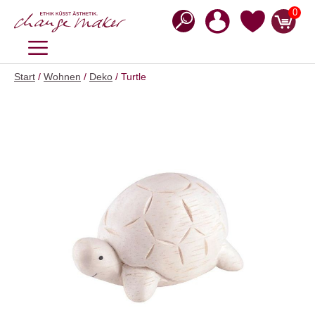
Zum
0
Inhalt
springen
MENÜ
Start
/
Wohnen
/
Deko
/ Turtle