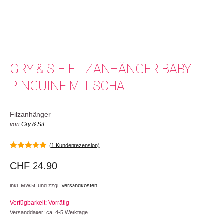
GRY & SIF FILZANHÄNGER BABY
PINGUINE MIT SCHAL
Filzanhänger
von
Gry & Sif
(
1
Kundenrezension)
5.00
von 5
CHF
24.90
inkl. MWSt. und zzgl.
Versandkosten
Verfügbarkeit: Vorrätig
Versanddauer: ca. 4-5 Werktage