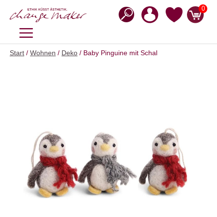
Zum
0
Inhalt
springen
MENÜ
Start
/
Wohnen
/
Deko
/ Baby Pinguine mit Schal