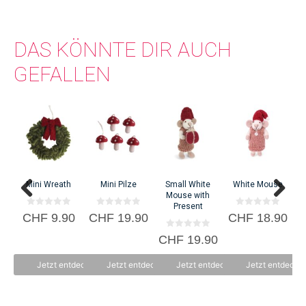
DAS KÖNNTE DIR AUCH
GEFALLEN
Mini Wreath
Mini Pilze
Small White
White Mouse
B
Mouse with
Present
0
0
0
CHF
9.90
CHF
19.90
CHF
18.90
v
v
v
C
o
o
o
0
CHF
19.90
n
n
n
v
5
5
5
o
n
Jetzt entdecken
Jetzt entdecken
Jetzt entdecken
Jetzt entdecke
5