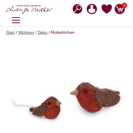
Zum
0
Inhalt
springen
MENÜ
Start
/
Wohnen
/
Deko
/ Rotkehlchen