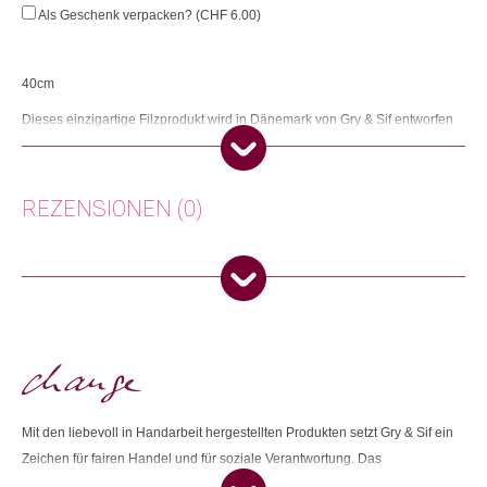
Menge
Als Geschenk verpacken? (
CHF
6.00
)
40cm
Dieses einzigartige Filzprodukt wird in Dänemark von Gry & Sif entworfen
und zu 100% in Nepal von sehr erfahrenen nepalesischen Frauen
handgefertigt. Gry & Sif ist ein Fair-Trade-zertifiziertes Unternehmen.
Herkunft: Dänemark
REZENSIONEN (0)
Produktion: Nepal
Artikelnummer: 111909.04
Kategorien:
Wohnen
,
Deko
Es gibt noch keine Rezensionen.
Weitere Produkte shoppen, die diesem Changemaker Kriterium
Nur angemeldete Kunden, die dieses Produkt gekauft haben,
entsprechen:
dürfen eine Rezension abgeben.
Mit den liebevoll in Handarbeit hergestellten Produkten setzt Gry & Sif ein
Dieses Produkt weiterempfehlen:
Zeichen für fairen Handel und für soziale Verantwortung. Das
Unternehmen ist seit 2009 durch die World Fair Trade Organization