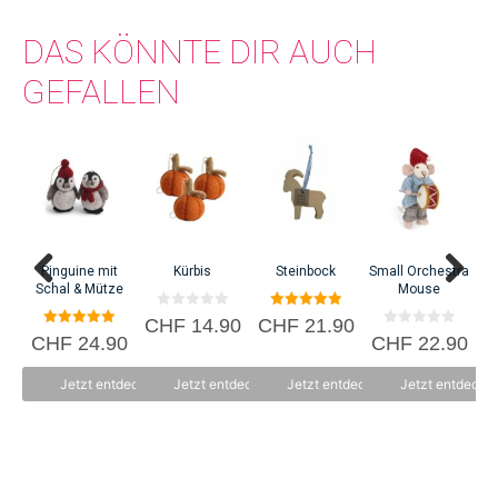
DAS KÖNNTE DIR AUCH
GEFALLEN
C
Pinguine mit
Kürbis
Steinbock
Small Orchestra
Schal & Mütze
Mouse
0
5.00
CHF
14.90
CHF
21.90
v
von 5
5.00
0
CHF
24.90
CHF
22.90
o
von 5
v
n
o
5
n
Jetzt entdecken
Jetzt entdecken
Jetzt entdecken
Jetzt entdecke
5