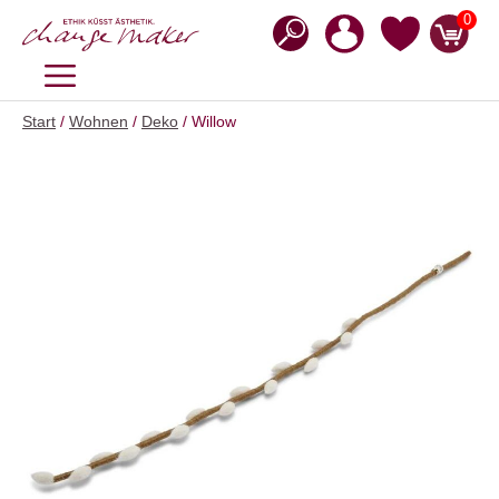
Zum
0
Inhalt
springen
MENÜ
Start
/
Wohnen
/
Deko
/ Willow