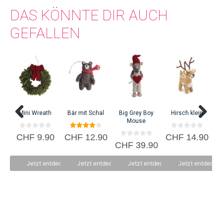
DAS KÖNNTE DIR AUCH
GEFALLEN
Bab
C
Mini Wreath
Bär mit Schal
Big Grey Boy
Hirsch klein
Mouse
0
4.00
0
CHF
9.90
CHF
12.90
CHF
14.90
v
von 5
v
0
CHF
39.90
o
o
v
n
n
o
5
5
n
Jetzt entdecken
Jetzt entdecken
Jetzt entdecken
Jetzt entdecke
5