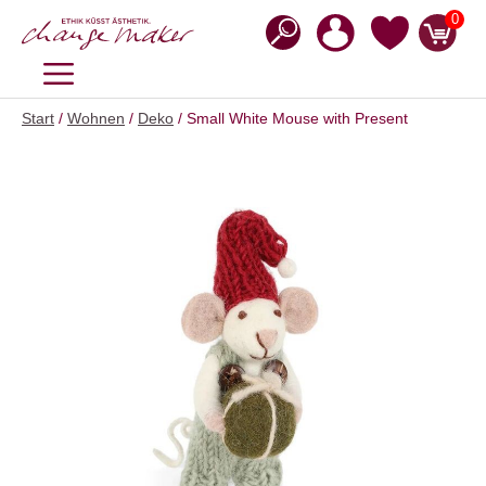
Zum
0
Inhalt
springen
MENÜ
Start
/
Wohnen
/
Deko
/ Small White Mouse with Present