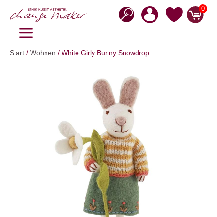
Zum
0
Inhalt
springen
MENÜ
Start
/
Wohnen
/ White Girly Bunny Snowdrop