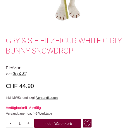
GRY & SIF FILZFIGUR WHITE GIRLY
BUNNY SNOWDROP
Filzfigur
von
Gry & Sif
CHF
44.90
inkl. MWSt. und zzgl.
Versandkosten
Verfügbarkeit: Vorrätig
Versanddauer: ca. 4-5 Werktage
-
+
In den Warenkorb
White