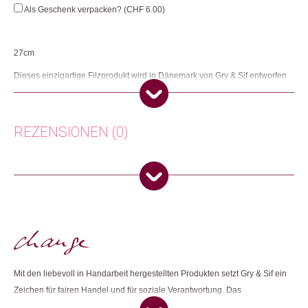
Girly
Als Geschenk verpacken? (
CHF
6.00
)
Bunny
Snowdrop
Menge
27cm
Dieses einzigartige Filzprodukt wird in Dänemark von Gry & Sif entworfen
und zu 100% in Nepal von sehr erfahrenen nepalesischen Frauen
handgefertigt. Gry & Sif ist ein Fair-Trade-zertifiziertes Unternehmen.
Herkunft: Dänemark
REZENSIONEN (0)
Produktion: Nepal
Artikelnummer: 111741.08
Kategorien:
Wohnen
Es gibt noch keine Rezensionen.
Weitere Produkte shoppen, die diesem Changemaker Kriterium
Nur angemeldete Kunden, die dieses Produkt gekauft haben,
entsprechen:
dürfen eine Rezension abgeben.
Mit den liebevoll in Handarbeit hergestellten Produkten setzt Gry & Sif ein
Dieses Produkt weiterempfehlen:
Zeichen für fairen Handel und für soziale Verantwortung. Das
Unternehmen ist seit 2009 durch die World Fair Trade Organization