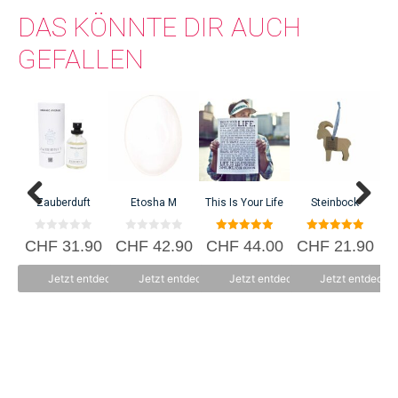
DAS KÖNNTE DIR AUCH
GEFALLEN
Zauberduft
Etosha M
This Is Your Life
Steinbock
N
0
0
5.00
5.00
CHF
31.90
CHF
42.90
CHF
44.00
CHF
21.90
C
v
v
von 5
von 5
o
o
n
n
Jetzt entdecken
Jetzt entdecken
Jetzt entdecken
Jetzt entdecke
5
5