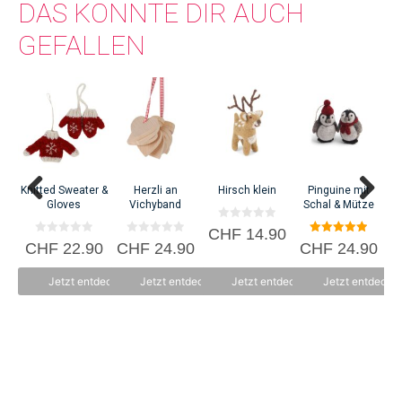
DAS KÖNNTE DIR AUCH
GEFALLEN
Knitted Sweater &
Herzli an
Hirsch klein
Pinguine mit
Gloves
Vichyband
Schal & Mütze
0
CHF
14.90
C
v
0
0
5.00
CHF
22.90
CHF
24.90
CHF
24.90
o
v
v
von 5
n
o
o
5
n
n
Jetzt entdecken
Jetzt entdecken
Jetzt entdecken
Jetzt entdecke
5
5