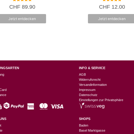
5.00
5.00
CHF
89.90
CHF
12.00
von 5
von 5
Jetzt entdecken
Jetzt entdecken
UNGSARTEN
INFO & SERVICE
ung
AGB
Widerrufsrecht
Versandinformation
Card
Impressum
nance
Datenschutz
Einstellungen zur Privatsphäre
UNS
SHOPS
t
Baden
te
Basel Marktgasse