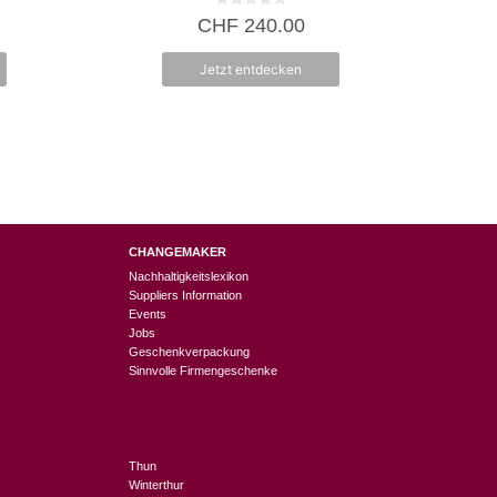
0
CHF
240.00
v
o
n
Jetzt entdecken
5
CHANGEMAKER
Nachhaltigkeitslexikon
Suppliers Information
Events
Jobs
Geschenkverpackung
Sinnvolle Firmengeschenke
Thun
Winterthur