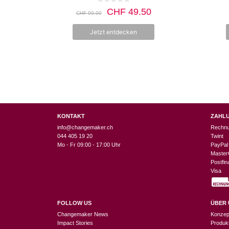
Produktseite
0
CHF
49.50
CHF
99.00
v
gewählt
o
n
werden
Jetzt entdecken
5
KONTAKT
ZAHL
info@changemaker.ch
Rechn
044 405 19 20
Twint
Mo - Fr 09:00 - 17:00 Uhr
PayPal
Master
Postfi
Visa
FOLLOW US
ÜBER 
Changemaker News
Konzep
Impact Stories
Produk