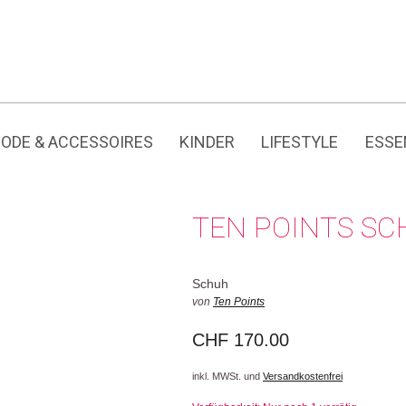
Jedes Produkt hat seine eigene Geschichte.
ODE & ACCESSOIRES
KINDER
LIFESTYLE
ESSE
TEN POINTS S
Schuh
von
Ten Points
CHF
170.00
inkl. MWSt. und
Versandkostenfrei