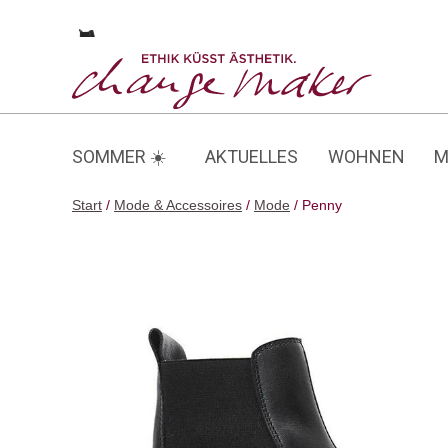
Zum
Inhalt
Penny
springen
SOMMER ☀️
AKTUELLES
WOHNEN
M
Start
/
Mode & Accessoires
/
Mode
/ Penny