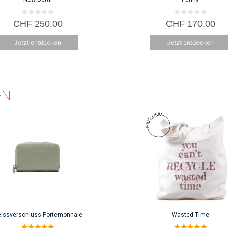
der
e
Produktseite
0
0
CHF
250.00
CHF
170.00
v
v
gewählt
o
o
n
n
werden
Jetzt entdecken
Jetzt entdecken
5
5
EN
issverschluss-Portemonnaie
Wasted Time