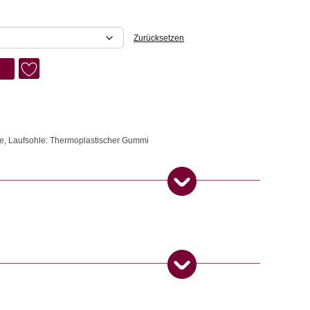
Zurücksetzen
ece, Laufsohle: Thermoplastischer Gummi
s chromfreiem, gewachstem und geöltem Rauleder – mit einer
immer schöner wird. Das Leder ist weich, robust und entwickelt eine
 aus GRS-zertifiziertem, recyceltem Fleece für ein angenehm weiches
chaum passt sich deinem Fuss an und bietet sanfte Dämpfung den
anziehen und vielseitig kombinieren – ob mit Jeans, Rock oder
Boot, der zeitloses Design mit modernem Komfort verbindet und Saison
 Produkt gekauft haben, dürfen eine Rezension abgeben.