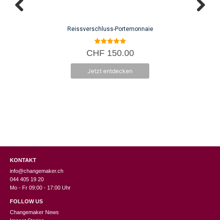
Reissverschluss-Portemonnaie
5.00
CHF
150.00
von 5
Jetzt entdecken
KONTAKT
info@changemaker.ch
044 405 19 20
Mo - Fr 09:00 - 17:00 Uhr
FOLLOW US
Changemaker News