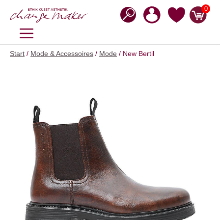
Zum
0
Inhalt
springen
MENÜ
Start
/
Mode & Accessoires
/
Mode
/ New Bertil