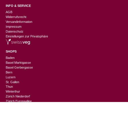
INFO & SERVICE
AGB
Widerrufsrecht
Versandinformation
Impressum
Datenschutz
Einstellungen zur Privatsphäre
SHOPS
Baden
Basel Marktgasse
Basel Gerbergasse
Bern
Luzern
St. Gallen
Thun
CHF
250.00
Winterthur
Zürich Niederdorf
Zürich Europaallee
CHANGEMAKER
Nachhaltigkeitslexikon
Suppliers Information
Events