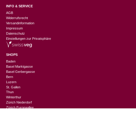
INFO & SERVICE
AGB
Widerrufsrecht
Versandinformation
Impressum
Datenschutz
Einstellungen zur Privatsphäre
SHOPS
Baden
Basel Marktgasse
Basel Gerbergasse
Bern
Luzern
St. Gallen
Thun
CHF
110.00
Winterthur
Zürich Niederdorf
Zürich Europaallee
CHANGEMAKER
Nachhaltigkeitslexikon
Suppliers Information
Events