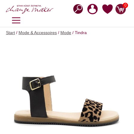
Zum
0
Inhalt
springen
MENÜ
Start
/
Mode & Accessoires
/
Mode
/ Tindra