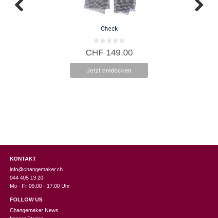
Check
0
CHF
149.00
v
o
n
Jetzt entdecken
5
KONTAKT
info@changemaker.ch
044 405 19 20
Mo - Fr 09:00 - 17:00 Uhr
FOLLOW US
Changemaker News