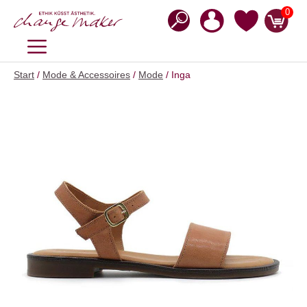
Zum
0
Inhalt
springen
MENÜ
Start
/
Mode & Accessoires
/
Mode
/ Inga