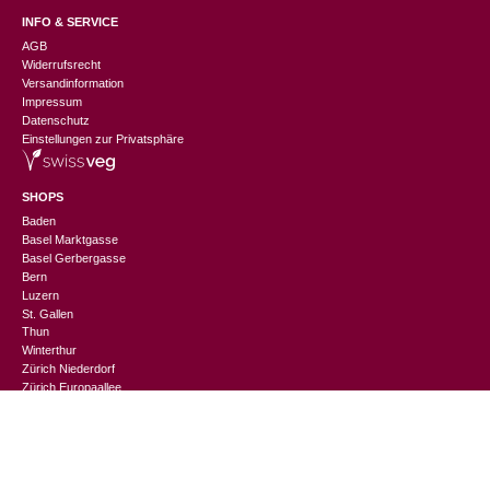
INFO & SERVICE
AGB
Widerrufsrecht
Versandinformation
Impressum
Datenschutz
Einstellungen zur Privatsphäre
SHOPS
Baden
Basel Marktgasse
Basel Gerbergasse
Bern
Luzern
St. Gallen
Thun
CHF
99.00
Winterthur
Zürich Niederdorf
Zürich Europaallee
CHANGEMAKER
Nachhaltigkeitslexikon
Suppliers Information
Events