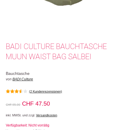
BADI CULTURE BAUCHTASCHE
MUUN WAIST BAG SALBEI
Bauchtasche
von
BADI Culture
(
2
Kundenrezensionen)
3.50
von 5
Ursprünglicher
Aktueller
CHF
47.50
CHF
95.00
Preis
Preis
inkl. MWSt. und zzgl.
Versandkosten
war:
ist:
Verfügbarkeit: Nicht vorrätig
CHF 95.00
CHF 47.50.