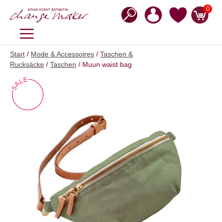
Zum
0
Inhalt
springen
MENÜ
Start
/
Mode & Accessoires
/
Taschen &
Rucksäcke
/
Taschen
/ Muun waist bag