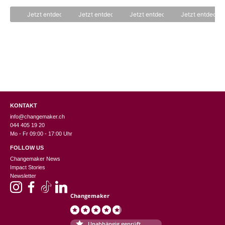
war:
war:
Preis
Pre
5
5
CHF 110.00
CHF 
ist:
ist:
Jetzt entdecken
Jetzt entdecken
Jetzt entdecken
Jetzt entdecke
CHF 55.00.
CHF
KONTAKT
info@changemaker.ch
044 405 19 20
Mo - Fr 09:00 - 17:00 Uhr
FOLLOW US
Changemaker News
Impact Stories
Newsletter
Changemaker
Unabhängig geprüft