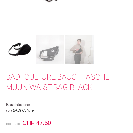
BADI CULTURE BAUCHTASCHE
MUUN WAIST BAG BLACK
Bauchtasche
von
BADI Culture
Ursprünglicher
Aktueller
CHF
47.50
CHF
95.00
Preis
Preis