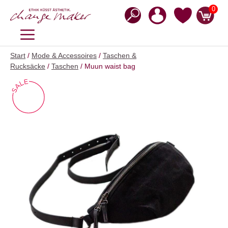
Zum
0
Inhalt
springen
MENÜ
Start
/
Mode & Accessoires
/
Taschen &
Rucksäcke
/
Taschen
/ Muun waist bag