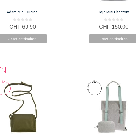
Adam Mini Original
Hajo Mini Phantom
0
0
CHF
69.90
CHF
150.00
v
v
o
o
n
n
Jetzt entdecken
Jetzt entdecken
5
5
EN