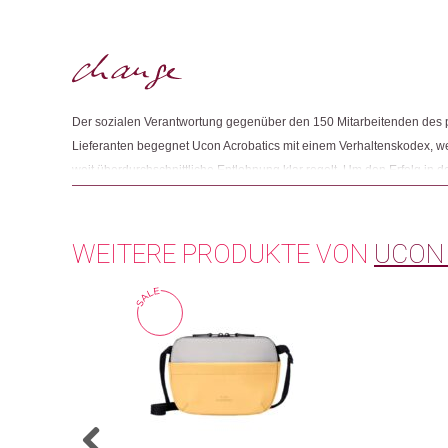
Der sozialen Verantwortung gegenüber den 150 Mitarbeitenden des 
Lieferanten begegnet Ucon Acrobatics mit einem Verhaltenskodex, w
weit überdurchschnittliche Entlohnung klar regelt. Um den Erfolg in d
eine integrativere und nachhaltigere Wirtschaft aufzubauen, ist Ucon
B Corp ist ein internationales Zertifikat, um strenge Standards in Bez
Verantwortung und Transparenz zu erfüllen. Ucon Acrobatics arbeite
WEITERE PRODUKTE VON
UCON
Schweizer Non-Profit-Organisation für den Klimaschutz und ist Partn
BlueSign® System.