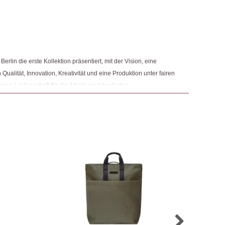
 Produkt gekauft haben, dürfen eine Rezension abgeben.
schen
,
Taschen & Rucksäcke
ngemaker Kriterium entsprechen:
erlin die erste Kollektion präsentiert, mit der Vision, eine
Qualität, Innovation, Kreativität und eine Produktion unter fairen
en Leidenschaft für die Arbeit von talentierten
nity rund um die Berliner Gründenden wird an einzigartigen
ives und gesundes Umfeld für die Marke zu schaffen. Ucon
 sich auf langlebige Qualität und Design zu konzentrieren. Für
 recyceltes PET-Garn der Firma REPREVE, alles vegan, frei von
as