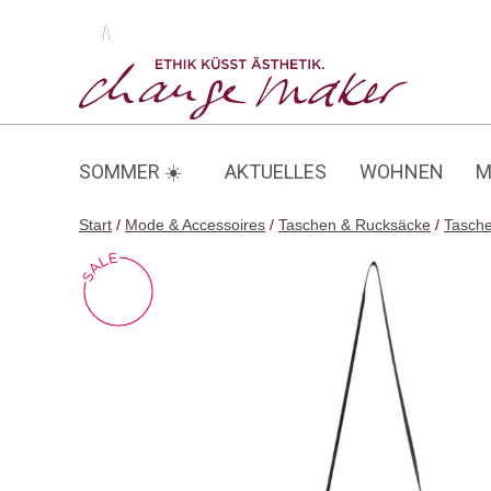
Zum
Inhalt
Yuri Lotus Infinity
springen
SOMMER ☀️
AKTUELLES
WOHNEN
M
Start
/
Mode & Accessoires
/
Taschen & Rucksäcke
/
Tasch