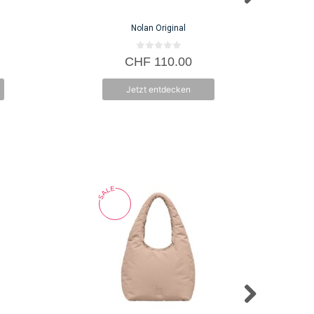
Nolan Original
0
CHF
110.00
v
o
n
Jetzt entdecken
5