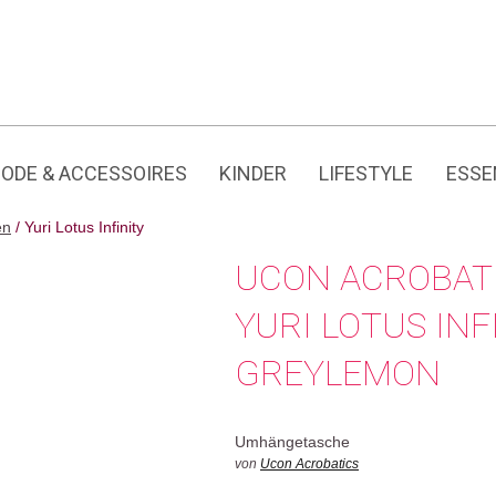
Jedes Produkt hat seine eigene Geschichte.
CHF
1
ODE & ACCESSOIRES
KINDER
LIFESTYLE
ESSE
en
/ Yuri Lotus Infinity
UCON ACROBAT
YURI LOTUS INF
GREYLEMON
Umhängetasche
von
Ucon Acrobatics