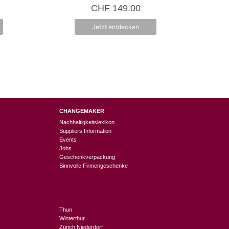
Produktseit
0
CHF
149.00
v
gewählt
o
n
werden
Jetzt entdecken
5
CHANGEMAKER
Nachhaltigkeitslexikon
Suppliers Information
Events
Jobs
Geschenkverpackung
Sinnvolle Firmengeschenke
Thun
Winterthur
Zürich Niederdorf