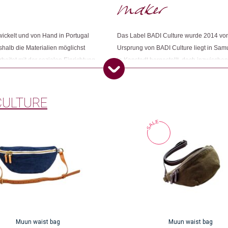
ickelt und von Hand in Portugal
Das Label BADI Culture wurde 2014 von
Dieses Produkt weiterempfehlen:
halb die Materialien möglichst
Ursprung von BADI Culture liegt in Sam
eitet mit der sozialen Einrichtung
in Kapstadt hergestellt, doch inzwischen
ierigkeiten die Integration zurück
verlagert. Der Fokus liegt auf der Kreat
etikettiert und Bestellungen
einen möglichst kleinen ökologischen F
CULTURE
Muun waist bag
Muun waist bag