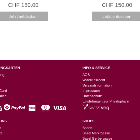
5.00
0
CHF
180.00
CHF
150.00
von 5
v
o
n
Jetzt entdecken
Jetzt entdecken
5
UNGSARTEN
INFO & SERVICE
ung
AGB
Widerrufsrecht
Versandinformation
Card
Impressum
nance
Datenschutz
Einstellungen zur Privatsphäre
UNS
SHOPS
t
Baden
te
Basel Marktgasse
Basel Gerbergasse