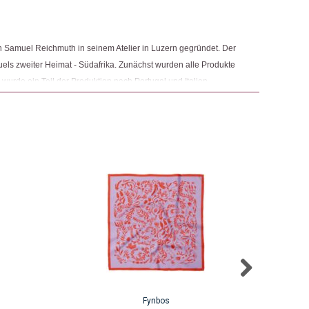
 Samuel Reichmuth in seinem Atelier in Luzern gegründet. Der
uels zweiter Heimat - Südafrika. Zunächst wurden alle Produkte
 wurde ein Teil der Produktion nach Portugal und Italien
ion vielseitiger Produkte für den Alltag. Dabei möchte das Label
ussabdruck hinterlassen.
Fynbos