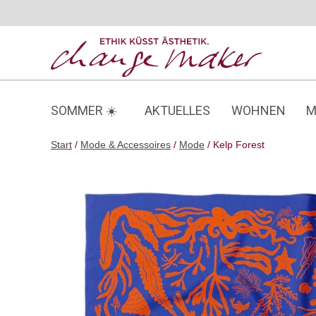
Zum
Inhalt
springen
SOMMER ☀️
AKTUELLES
WOHNEN
M
Start
/
Mode & Accessoires
/
Mode
/ Kelp Forest