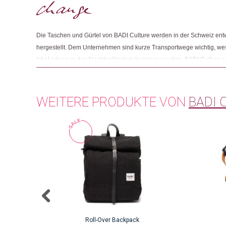
Die Taschen und Gürtel von BADI Culture werden in der Schweiz entw
hergestellt. Dem Unternehmen sind kurze Transportwege wichtig, wes
lokal oder aus den Nachbarländern bezogen werden. BADI Culture arb
IG Arbeit in Luzern zusammen, welche Personen mit psychischen Schw
ins Arbeitsleben ermöglicht. Dort werden die Produkte verpackt sowie 
werden gefertigt und versendet.
WEITERE PRODUKTE VON
BADI 
Roll-Over Backpack