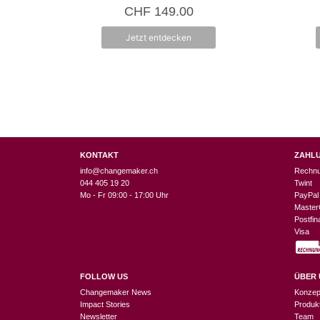
0
CHF
149.00
v
o
n
Jetzt entdecken
5
KONTAKT
ZAHL
info@changemaker.ch
Rechn
044 405 19 20
Twint
Mo - Fr 09:00 - 17:00 Uhr
PayPal
Master
Postfi
Visa
FOLLOW US
ÜBER 
Changemaker News
Konzep
Impact Stories
Produk
Newsletter
Team