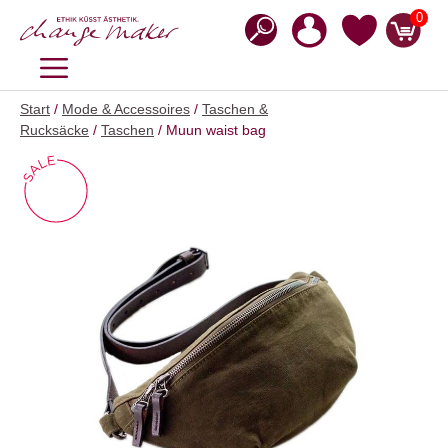
Zum
0
Inhalt
springen
MENÜ
Start
/
Mode & Accessoires
/
Taschen &
Rucksäcke
/
Taschen
/ Muun waist bag