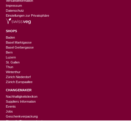
Versandinformation
Impressum
Datenschutz
Einstellungen zur Privatsphäre
SHOPS
Baden
Basel Marktgasse
Basel Gerbergasse
Bern
Luzern
St. Gallen
Thun
Winterthur
Zürich Niederdorf
Zürich Europaallee
CHANGEMAKER
Nachhaltigkeitslexikon
Suppliers Information
CHF
95.00
Events
In den Warenkorb
Ursprünglicher
Aktueller
CHF
47.50
Jobs
Preis
Preis
Geschenkverpackung
Sinnvolle Firmengeschenke
war:
ist:
CHF 95.00
CHF 47.50.