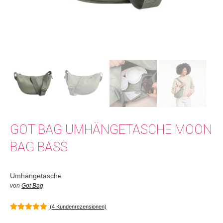
GOT BAG UMHÄNGETASCHE MOON
BAG BASS
Umhängetasche
von
Got Bag
(
4
Kundenrezensionen)
5.00
von 5