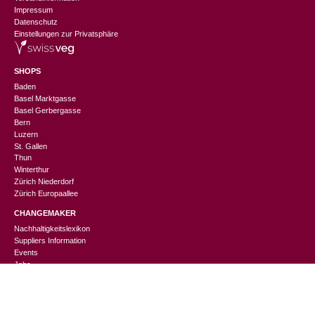
Impressum
Datenschutz
Einstellungen zur Privatsphäre
SHOPS
Baden
Basel Marktgasse
Basel Gerbergasse
Bern
Luzern
St. Gallen
Thun
Winterthur
Zürich Niederdorf
Zürich Europaallee
CHANGEMAKER
Nachhaltigkeitslexikon
CHF
49.90
In den Warenkorb
Suppliers Information
Events
Jobs
Geschenkverpackung
Sinnvolle Firmengeschenke