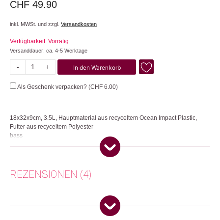
CHF
49.90
inkl. MWSt. und zzgl.
Versandkosten
Verfügbarkeit: Vorrätig
Versanddauer: ca. 4-5 Werktage
-
+
In den Warenkorb
Moon
Bag
Als Geschenk verpacken? (
CHF
6.00
)
Menge
18x32x9cm, 3.5L, Hauptmaterial aus recyceltem Ocean Impact Plastic,
Futter aus recyceltem Polyester
bass
Weich, anschmiegsam und wasserabweisend: Dieses Raumwunder mit
3,5 Litern Volumen wirst du lieben – to the moon and back. Die Moon Bag
hat zwei Innenfächer und einen verstellbaren Schultergurt von bis zu
REZENSIONEN (4)
120cm Länge. Das OEKO-TEX zertifizierte Hauptmaterial besteht aus
recyceltem Ocean Impact Plastic und das Innenmaterial aus recyceltem
Polyester. Die Schnallen sind aus POM, die Webbänder aus recyceltem
PET und die Reissverschlüsse aus recyceltem Nylon.
Anonym
(Verifizierter Käufer)
–
16. Dezember
2025
5
von 5