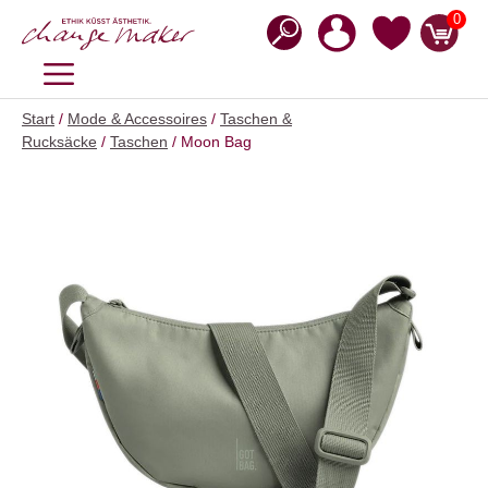
Zum
0
Inhalt
springen
MENÜ
Start
/
Mode & Accessoires
/
Taschen &
Rucksäcke
/
Taschen
/ Moon Bag