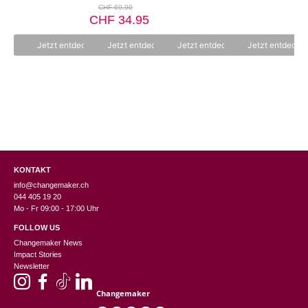
0
Ursprünglicher
o
o
o
CHF
69.90
v
n
Preis
n
n
Aktueller
CHF
o
34.95
5
5
5
n
war:
Preis
5
CHF 69.90
ist:
Jetzt entdecken
Jetzt entdecken
Jetzt entdecken
Jetzt entdecke
CHF 34.95.
KONTAKT
info@changemaker.ch
044 405 19 20
Mo - Fr 09:00 - 17:00 Uhr
FOLLOW US
Changemaker News
Impact Stories
Newsletter
Changemaker