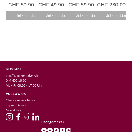
0
5.00
0
0
CHF
59.90
CHF
49.90
CHF
59.90
CHF
230.00
v
von 5
v
v
o
o
o
n
n
n
Jetzt entdecken
Jetzt entdecken
Jetzt entdecken
Jetzt entdecke
5
5
5
KONTAKT
info@changemaker.ch
044 405 19 20
Mo - Fr 09:00 - 17:00 Uhr
FOLLOW US
Changemaker News
Impact Stories
Newsletter
Changemaker