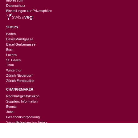
Impressum
Datenschutz
Einstellungen zur Privatsphäre
SHOPS
Baden
Basel Marktgasse
Basel Gerbergasse
Bern
Luzern
St. Gallen
Thun
Winterthur
Zürich Niederdorf
Zürich Europaallee
CHANGEMAKER
Nachhaltigkeitslexikon
Suppliers Information
Events
CHF
69.90
In den Warenkorb
Jobs
Geschenkverpackung
Sinnvolle Firmengeschenke