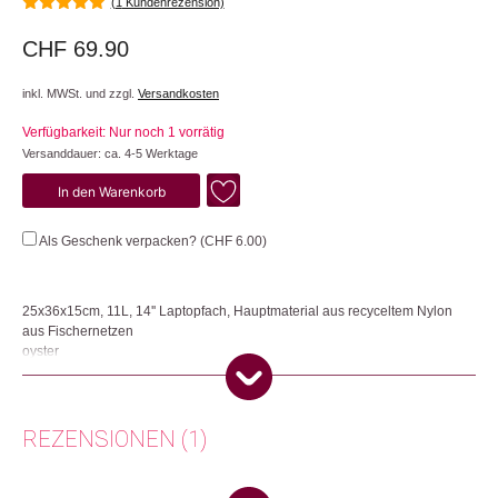
(
1
Kundenrezension)
5.00
von 5
CHF
69.90
inkl. MWSt. und zzgl.
Versandkosten
Verfügbarkeit: Nur noch 1 vorrätig
Versanddauer: ca. 4-5 Werktage
Puffer
In den Warenkorb
Square
Bag
Als Geschenk verpacken? (
CHF
6.00
)
Large
Menge
25x36x15cm, 11L, 14'' Laptopfach, Hauptmaterial aus recyceltem Nylon
aus Fischernetzen
oyster
Deine neue Schultertasche mit RE:NYNET®-Material bietet genügend
Platz für deine Alltagsgegenstände, einschliesslich eines Laptops oder A4-
Magazins. Das RE:NYNET® Hauptmaterial besteht aus recycelten
REZENSIONEN (1)
Fischernetzen, das Innenmaterial und die Reissverschlüsse aus
recyceltem Nylon, die Schnallen aus recyceltem PA, die Webbänder aus
recyceltem PET, das Klett aus PET und die Wattierung aus recyceltem