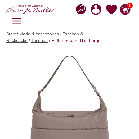
Zum
0
Inhalt
springen
MENÜ
Start
/
Mode & Accessoires
/
Taschen &
Rucksäcke
/
Taschen
/ Puffer Square Bag Large