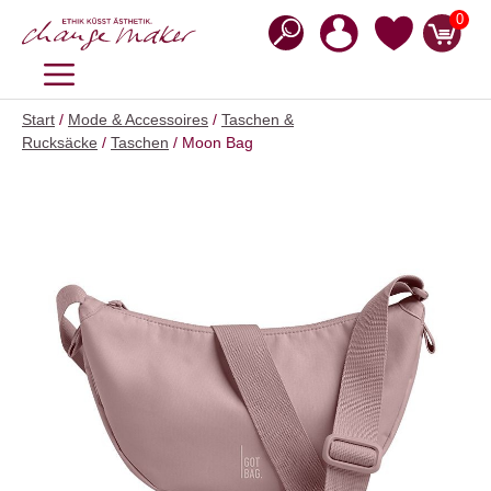
Zum
0
Inhalt
springen
MENÜ
Start
/
Mode & Accessoires
/
Taschen &
Rucksäcke
/
Taschen
/ Moon Bag