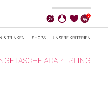
In den Warenkorb
CHF
49.90
Adapt
0
Sling
Bag
Menge
N & TRINKEN
SHOPS
UNSERE KRITERIEN
NGETASCHE ADAPT SLING