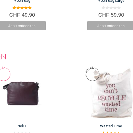
Moon Bag
Moon Bag Large
5.00
0
CHF
49.90
CHF
59.90
von 5
v
o
n
Jetzt entdecken
Jetzt entdecken
5
EN
Neli 1
Wasted Time