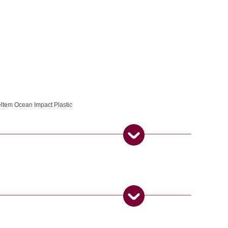
ltem Ocean Impact Plastic
endem RE:NYNET® passt sich flexibel deinem Packvolumen an,
e und sitzt angenehm körpernah. RE:NYNET® besteht aus recyceltem
 ist aus recyceltem Nylon, die Reissverschlüsse aus PA und
eltem PA und die Polsterung aus recyceltem Polyester.
schen
,
Taschen & Rucksäcke
 Produkt gekauft haben, dürfen eine Rezension abgeben.