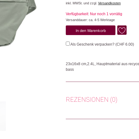
inkl. MWSt. und zzgl.
Versandkosten
Verfügbarkeit: Nur noch 1 vorrätig
Versanddauer: ca. 4-5 Werktage
Adapt
In den Warenkorb
Sling
Bag
Als Geschenk verpacken? (
CHF
6.00
)
Menge
23x16x8 cm,2.4L, Hauptmaterial aus recyce
bass
Diese schlanke Tasche aus wasserabweis
bietet schnellen Zugriff auf alles Wichtig
Nylon aus Fischernetzen, das Innenmaterial
recyceltem PA, die Gurtschnallen aus recyc
REZENSIONEN (0)
Herkunft: Deutschland
Produktion: Vietnam
Es gibt noch keine Rezensionen.
Artikelnummer: 112559.02
Kategorien:
Mode
,
Mode & Accessoires
,
Ta
Nur angemeldete Kunden, die dieses