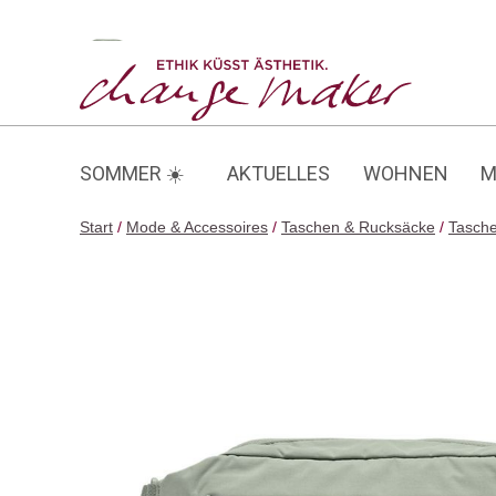
Zum
Inhalt
Adapt Sling Bag
springen
SOMMER ☀️
AKTUELLES
WOHNEN
M
Start
/
Mode & Accessoires
/
Taschen & Rucksäcke
/
Tasch