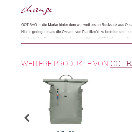
GOT BAG ist die Marke hinter dem weltweit ersten Rucksack aus Ocea
Nichts geringeres als die Ozeane von Plastikmüll zu befreien und Lös
wieder in den Rohstoffkreislauf zurückzuführen. GOT BAG hat hierf
an der Nord- und Südküste von Java, Indonesien, aufgebaut. Lokale
Impact Plastic, d.h. Plastik aus dem Meer und küstennahen Gebieten.
das Plastik überhaupt im Meer landet. Der PET-Anteil des gesammelten
WEITERE PRODUKTE VON
GOT 
des Garns, aus dem der Stoff für die GOT BAG Produkte entsteht. Für d
für die Garnproduktion genutzt werden kann, sucht GOT BAG stetig 
Lösungen.