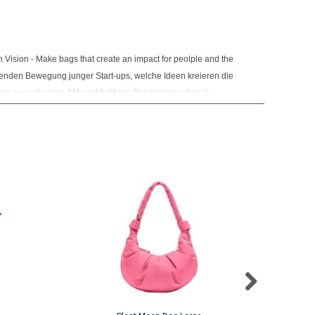
ngemaker Kriterium entsprechen:
en Vision - Make bags that create an impact for peolple and the
hsenden Bewegung junger Start-ups, welche Ideen kreieren die
en zu verändern. Mit nachhaltigen Produkten wollen sie
en. Ihr Ziel ist es, Taschen für bewusste Reisende auf der
n dieses Projekts, Benny und Roman, sind seit ihrer Kindheit
ft seit er 14 ist und Benny unternahm bereits Segeltörns mit
ie teilen den Traum, etwas zur Verbesserung der Situation der