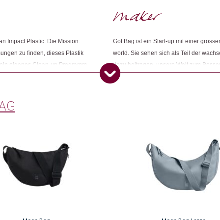
Weitere Produkte shoppen, die diesem Cha
n Impact Plastic. Die Mission:
Got Bag ist ein Start-up mit einer gross
Dieses Produkt weiterempfehlen:
ungen zu finden, dieses Plastik
world. Sie sehen sich als Teil der wac
ür ein eigenes Clean-up Programm
dazu beitragen, unsere Welt zum Besser
 Beteiligte sammeln das Ocean
Verantwortung für den Planeten übernehm
 Hierdurch wird verhindert, dass
ganzen Welt zu schaffen. Die Gründende
 Plastiks fliesst in die Produktion
eng mit dem Meer verbunden - Roman sur
BAG
as restliche Plastik, welches nicht
seinem Vater, bevor er laufen konnte. S
nach den bestmöglichen Recycling-
Meere beizutragen.