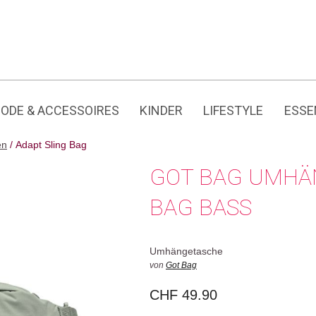
Jedes Produkt hat seine eigene Geschichte.
ODE & ACCESSOIRES
KINDER
LIFESTYLE
ESSE
en
/ Adapt Sling Bag
GOT BAG UMHÄ
BAG BASS
Umhängetasche
von
Got Bag
CHF
49.90