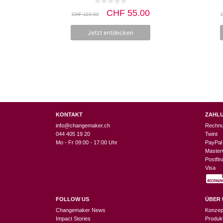
0
Ursprünglicher
Aktueller
CHF
55.00
CHF
110.00
v
Preis
Preis
o
n
war:
ist:
Jetzt entdecken
5
CHF 110.00
CHF 55.00.
KONTAKT
ZAHL
info@changemaker.ch
Rechn
044 405 19 20
Twint
Mo - Fr 09:00 - 17:00 Uhr
PayPal
Master
Postfi
Visa
FOLLOW US
ÜBER 
Changemaker News
Konzep
Impact Stories
Produk