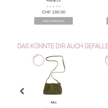
Rolltop 2.0
0
CHF
190.00
v
o
n
Jetzt entdecken
5
DAS KÖNNTE DIR AUCH GEFALL
Aiko