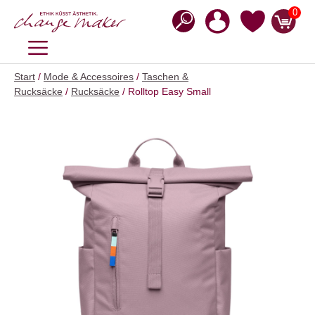
Zum
0
Inhalt
springen
MENÜ
Start
/
Mode & Accessoires
/
Taschen &
Rucksäcke
/
Rucksäcke
/ Rolltop Easy Small