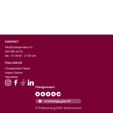
CHF 125.00.
CH
KONTAKT
info@changemaker.ch
044 405 19 20
Mo - Fr 09:00 - 17:00 Uhr
FOLLOW US
Changemaker News
Impact Stories
Newsletter
Changemaker
Unabhängig geprüft
4.79 Bewertung
(5591 Rezensionen)