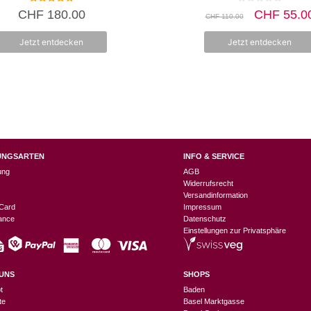
5.00
0
Ursprüngl
CHF
180.00
CHF
55.0
CHF
110.00
von 5
v
Preis
o
n
war:
Jetzt entdecken
Jetzt entdecken
5
CHF 110.
UNGSARTEN
INFO & SERVICE
ung
AGB
Widerrufsrecht
Versandinformation
Card
Impressum
nance
Datenschutz
Einstellungen zur Privatsphäre
UNS
SHOPS
t
Baden
te
Basel Marktgasse