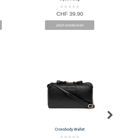
0
CHF
39.90
v
o
n
Jetzt entdecken
5
Crossbody Wallet