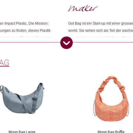
Weitere Produkte shoppen, die diesem Cha
n Impact Plastic. Die Mission:
Got Bag ist ein Start-up mit einer gross
ungen zu finden, dieses Plastik
world. Sie sehen sich als Teil der wac
Dieses Produkt weiterempfehlen:
ür ein eigenes Clean-up Programm
dazu beitragen, unsere Welt zum Besser
 Beteiligte sammeln das Ocean
Verantwortung für den Planeten übernehm
 Hierdurch wird verhindert, dass
ganzen Welt zu schaffen. Die Gründende
 Plastiks fliesst in die Produktion
eng mit dem Meer verbunden - Roman sur
BAG
as restliche Plastik, welches nicht
seinem Vater, bevor er laufen konnte. S
nach den bestmöglichen Recycling-
Meere beizutragen.
Moon Bag Large
Moon Bag Ruffle