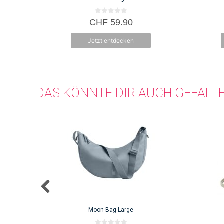
0
CHF
59.90
v
o
n
Jetzt entdecken
5
DAS KÖNNTE DIR AUCH GEFALL
Moon Bag Large