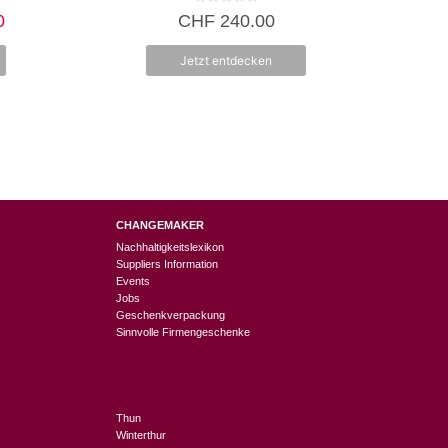
0
icher
Aktueller
0
CHF
240.00
v
Preis
o
n
ist:
Jetzt entdecken
5
00
CHF 55.00.
CHANGEMAKER
Nachhaltigkeitslexikon
Suppliers Information
Events
Jobs
Geschenkverpackung
Sinnvolle Firmengeschenke
Thun
Winterthur