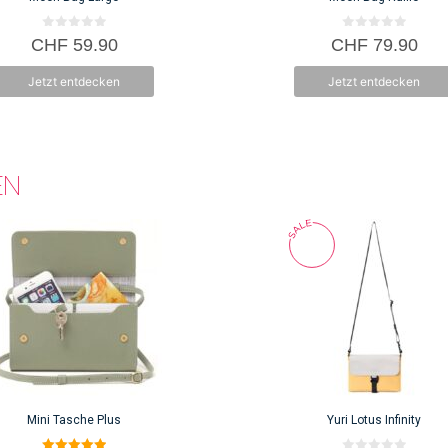
0
0
CHF
59.90
CHF
79.90
v
v
o
o
n
n
Jetzt entdecken
Jetzt entdecken
5
5
EN
Mini Tasche Plus
Yuri Lotus Infinity