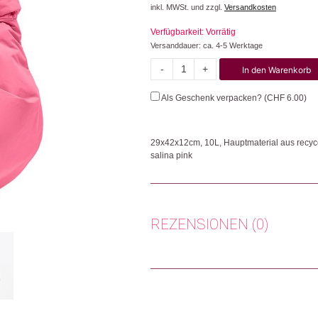
inkl. MWSt. und zzgl.
Versandkosten
Verfügbarkeit: Vorrätig
Versanddauer: ca. 4-5 Werktage
-
+
In den Warenkorb
Pleat
Moon
Als Geschenk verpacken? (
CHF
6.00
)
Bag
Large
Menge
29x42x12cm, 10L, Hauptmaterial aus recyc
salina pink
Superweich, verspielt und wasserabweisend
the moon and back. RE:NYNET® Hauptmateri
aus recyceltem Nylon, Reissverschluss in
recyceltem Polyester. Das Material ist wa
REZENSIONEN (0)
werden kann.
Herkunft: Deutschland
Es gibt noch keine Rezensionen.
Produktion: Vietnam
Artikelnummer: 112561.03
Nur angemeldete Kunden, die dieses
Kategorien:
Mode & Accessoires
,
Mode
,
Ta