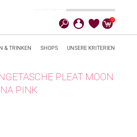
In den Warenkorb
CHF
69.90
-
+
Pleat
0
Moon
Bag
Large
Menge
N & TRINKEN
SHOPS
UNSERE KRITERIEN
NGETASCHE PLEAT MOON
INA PINK