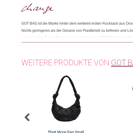
GOT BAG ist die Marke hinter dem weltweit ersten Rucksack aus Ocea
Nichts geringeres als die Ozeane von Plastikmüll zu befreien und Lös
wieder in den Rohstoffkreislauf zurückzuführen. GOT BAG hat hierf
an der Nord- und Südküste von Java, Indonesien, aufgebaut. Lokale
Impact Plastic, d.h. Plastik aus dem Meer und küstennahen Gebieten.
das Plastik überhaupt im Meer landet. Der PET-Anteil des gesammelten
WEITERE PRODUKTE VON
GOT 
des Garns, aus dem der Stoff für die GOT BAG Produkte entsteht. Für d
für die Garnproduktion genutzt werden kann, sucht GOT BAG stetig 
Lösungen.
Pleat Moon Bag Small