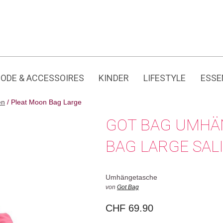
Jedes Produkt hat seine eigene Geschichte.
ODE & ACCESSOIRES
KINDER
LIFESTYLE
ESSE
en
/ Pleat Moon Bag Large
GOT BAG UMHÄ
BAG LARGE SAL
Umhängetasche
von
Got Bag
CHF
69.90