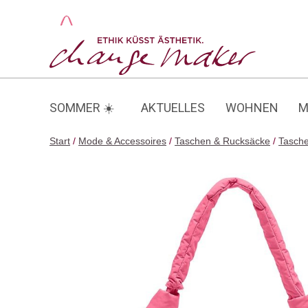
Zum
Inhalt
Pleat Moon Bag Large
springen
SOMMER ☀️
AKTUELLES
WOHNEN
M
Start
/
Mode & Accessoires
/
Taschen & Rucksäcke
/
Tasch