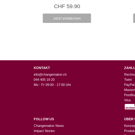
0
CHF
59.90
v
o
n
Jetzt entdecken
5
KONTAKT
ZAHL
info@changemaker.ch
Rechn
044 405 19 20
Twint
Mo - Fr 09:00 - 17:00 Uhr
PayPal
Master
Postfi
Visa
FOLLOW US
ÜBER 
Changemaker News
Konzep
Impact Stories
Produk