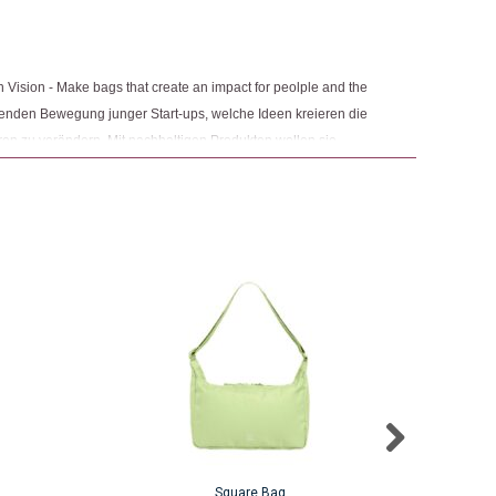
ngemaker Kriterium entsprechen:
en Vision - Make bags that create an impact for peolple and the
hsenden Bewegung junger Start-ups, welche Ideen kreieren die
en zu verändern. Mit nachhaltigen Produkten wollen sie
en. Ihr Ziel ist es, Taschen für bewusste Reisende auf der
n dieses Projekts, Benny und Roman, sind seit ihrer Kindheit
ft seit er 14 ist und Benny unternahm bereits Segeltörns mit
ie teilen den Traum, etwas zur Verbesserung der Situation der
Square Bag