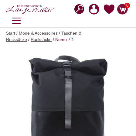
Zum
0
Inhalt
springen
MENÜ
Start
/
Mode & Accessoires
/
Taschen &
Rucksäcke
/
Rucksäcke
/ Nomo 7.1