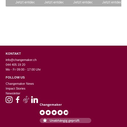
CHF 250.00
CHF 
ist:
ist:
Jetzt entdecken
Jetzt entdecken
Jetzt entdecken
Jetzt entdecke
CHF 125.00.
CH
KONTAKT
info@changemaker.ch
044 405 19 20
Mo - Fr 09:00 - 17:00 Uhr
FOLLOW US
Changemaker News
Impact Stories
Newsletter
Changemaker
Unabhängig geprüft