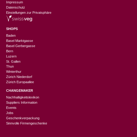
Impressum
Datenschutz
Einstellungen zur Privatsphäre
SHOPS
Baden
Basel Marktgasse
Basel Gerbergasse
Bern
Luzern
St. Gallen
Thun
Winterthur
Zürich Niederdorf
Zürich Europaallee
CHANGEMAKER
Nachhaltigkeitslexikon
Suppliers Information
Events
Jobs
Geschenkverpackung
Sinnvolle Firmengeschenke
CHF
275.00
In den Warenkorb