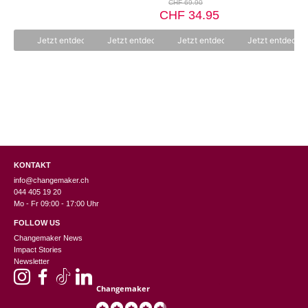
Ursprünglicher
o
C
CHF
69.90
v
Preis
n
Aktueller
CHF
o
34.95
5
n
war:
Preis
5
CHF 69.90
ist:
Jetzt entdecken
Jetzt entdecken
Jetzt entdecken
Jetzt entdecke
CHF 34.95.
KONTAKT
info@changemaker.ch
044 405 19 20
Mo - Fr 09:00 - 17:00 Uhr
FOLLOW US
Changemaker News
Impact Stories
Newsletter
Changemaker