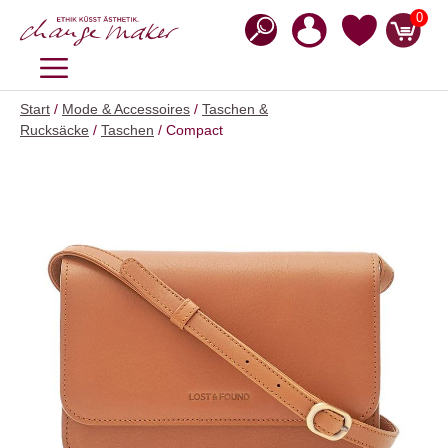
Zum
0
Inhalt
springen
MENÜ
Start
/
Mode & Accessoires
/
Taschen &
Rucksäcke
/
Taschen
/ Compact