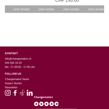
CHF
130.00
o
v
n
o
5
n
Jetzt entdecken
Jetzt entdecken
Jetzt entdecken
Jetzt entdecke
5
KONTAKT
info@changemaker.ch
044 405 19 20
Mo - Fr 09:00 - 17:00 Uhr
FOLLOW US
Changemaker News
Impact Stories
Newsletter
Changemaker