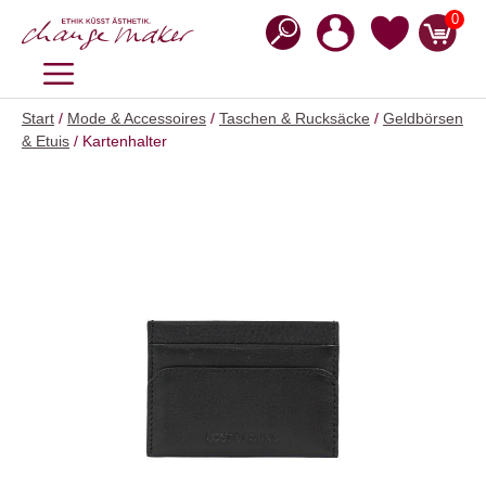
Zum
0
Inhalt
springen
MENÜ
Start
/
Mode & Accessoires
/
Taschen & Rucksäcke
/
Geldbörsen
& Etuis
/ Kartenhalter