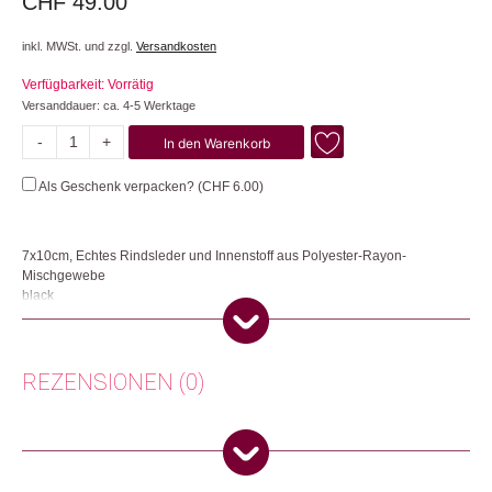
CHF
49.00
inkl. MWSt. und zzgl.
Versandkosten
Verfügbarkeit: Vorrätig
Versanddauer: ca. 4-5 Werktage
-
+
In den Warenkorb
Kartenhalter
Menge
Als Geschenk verpacken? (
CHF
6.00
)
7x10cm, Echtes Rindsleder und Innenstoff aus Polyester-Rayon-
Mischgewebe
black
Das kompakte Karten Portemonnaie ist für alle, die ohne Kleingeld
auskommen. Es hat 2 Kreditkarten-Schlitze pro Seite und ein Notenfach in
der Mitte.
REZENSIONEN (0)
Herkunft: Schweiz
Produktion: Thailand
Es gibt noch keine Rezensionen.
Artikelnummer: 106676.02
Kategorien:
Mode & Accessoires
,
Mode
,
Taschen & Rucksäcke
,