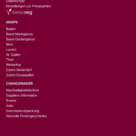
Datenschutz
Einstellungen zur Privatsphäre
SHOPS
Baden
Basel Marktgasse
Basel Gerbergasse
Bern
Luzern
St. Gallen
Thun
Winterthur
Zürich Niederdorf
Zürich Europaallee
CHANGEMAKER
Nachhaltigkeitslexikon
Suppliers Information
Events
Jobs
Geschenkverpackung
Sinnvolle Firmengeschenke
CHF
49.00
In den Warenkorb