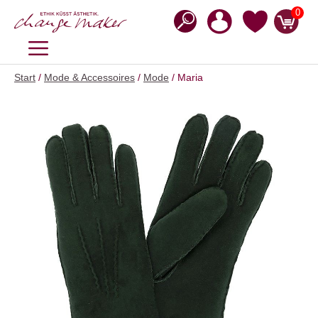
Zum
0
Inhalt
springen
MENÜ
Start
/
Mode & Accessoires
/
Mode
/ Maria