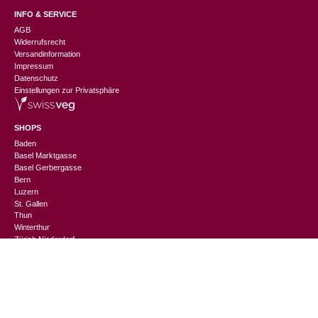
INFO & SERVICE
AGB
Widerrufsrecht
Versandinformation
Impressum
Datenschutz
Einstellungen zur Privatsphäre
SHOPS
Baden
Basel Marktgasse
Basel Gerbergasse
Bern
Luzern
St. Gallen
CHF
159.00
Thun
Winterthur
Zürich Niederdorf
Zürich Europaallee
CHANGEMAKER
Nachhaltigkeitslexikon
Suppliers Information
Events