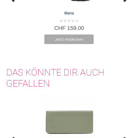
können
auf
Maria
der
Produktseite
0
CHF
159.00
v
gewählt
o
n
werden
Jetzt entdecken
5
DAS KÖNNTE DIR AUCH
GEFALLEN