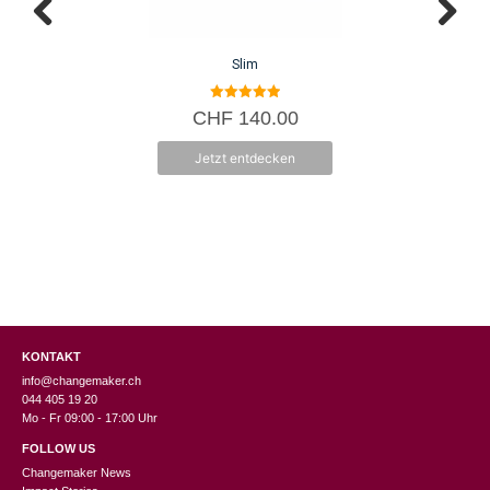
Slim
5.00
CHF
140.00
von 5
Jetzt entdecken
KONTAKT
info@changemaker.ch
044 405 19 20
Mo - Fr 09:00 - 17:00 Uhr
FOLLOW US
Changemaker News