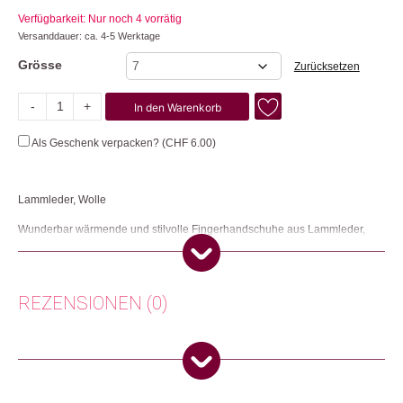
Verfügbarkeit: Nur noch 4 vorrätig
Versanddauer: ca. 4-5 Werktage
Grösse
Zurücksetzen
-
+
In den Warenkorb
Maria
Menge
Als Geschenk verpacken? (
CHF
6.00
)
Lammleder, Wolle
Wunderbar wärmende und stilvolle Fingerhandschuhe aus Lammleder,
perfekt für die kalte Jahreszeit.
Herkunft: Schweiz
Produktion: Portugal
REZENSIONEN (0)
Artikelnummer: 112419
Kategorien:
Mode
,
Mode & Accessoires
Es gibt noch keine Rezensionen.
Weitere Produkte shoppen, die diesem Changemaker Kriterium
entsprechen:
Nur angemeldete Kunden, die dieses Produkt gekauft haben,