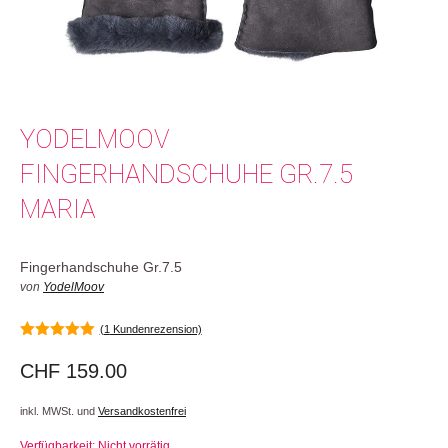
YODELMOOV
FINGERHANDSCHUHE GR.7.5
MARIA
Fingerhandschuhe Gr.7.5
von
YodelMoov
(
1
Kundenrezension)
5.00
von 5
CHF
159.00
inkl. MWSt. und
Versandkostenfrei
Verfügbarkeit: Nicht vorrätig