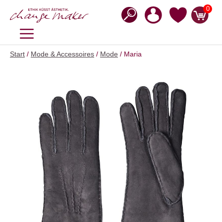
Zum
0
Inhalt
springen
MENÜ
Start
/
Mode & Accessoires
/
Mode
/ Maria