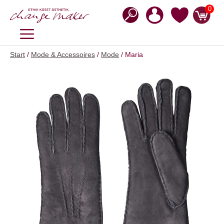
Zum
0
Inhalt
springen
MENÜ
Start
/
Mode & Accessoires
/
Mode
/ Maria