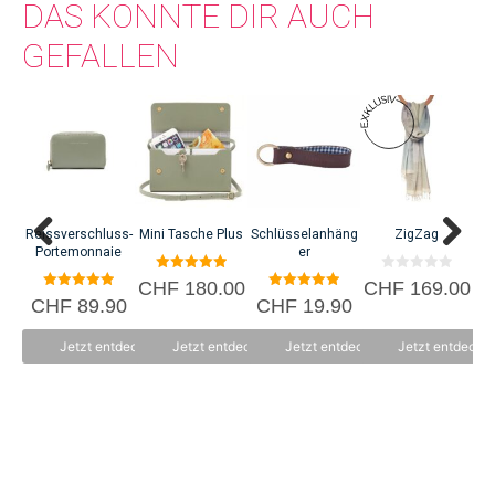
DAS KÖNNTE DIR AUCH
GEFALLEN
Reissverschluss-
Mini Tasche Plus
Schlüsselanhäng
ZigZag
C
Portemonnaie
er
5.00
0
CHF
180.00
CHF
169.00
C
von 5
v
5.00
5.00
CHF
89.90
CHF
19.90
o
von 5
von 5
n
5
Jetzt entdecken
Jetzt entdecken
Jetzt entdecken
Jetzt entdecke