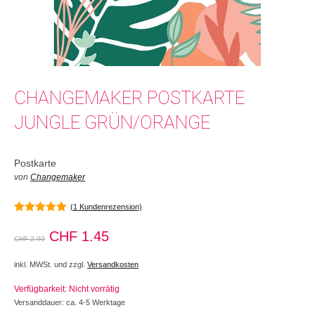
CHANGEMAKER POSTKARTE
JUNGLE GRÜN/ORANGE
Postkarte
von
Changemaker
(
1
Kundenrezension)
5.00
von 5
Ursprünglicher
Aktueller
CHF
1.45
CHF
2.90
Preis
Preis
inkl. MWSt. und zzgl.
Versandkosten
war:
ist:
Verfügbarkeit: Nicht vorrätig
CHF 2.90
CHF 1.45.
Versanddauer: ca. 4-5 Werktage