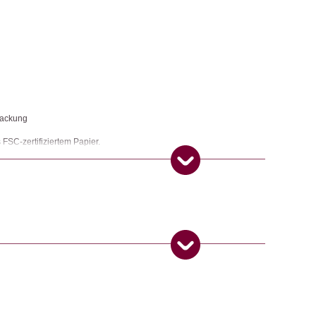
rpackung
FSC-zertifiziertem Papier.
üro
ngemaker Kriterium entsprechen:
31. August 2022
5
von 5
 Produkt gekauft haben, dürfen eine Rezension abgeben.