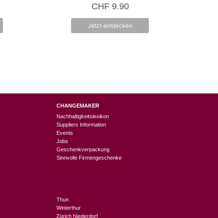
0
cher
Aktueller
CHF
9.90
v
Preis
o
n
st:
Jetzt entdecken
5
CHF 4.95.
CHANGEMAKER
Nachhaltigkeitslexikon
Suppliers Information
Events
Jobs
Geschenkverpackung
Sinnvolle Firmengeschenke
Thun
Winterthur
Zürich Niederdorf