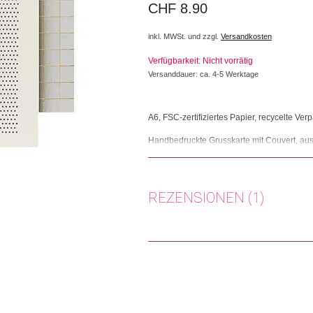
CHF
8.90
inkl. MWSt. und zzgl.
Versandkosten
Verfügbarkeit: Nicht vorrätig
Versanddauer: ca. 4-5 Werktage
A6, FSC-zertifiziertes Papier, recycelte Ve
Handbedruckte Grusskarte mit Couvert, aus 
Herkunft: Grossbritannien
Produktion: Grossbritannien
Artikelnummer: 104961.03
REZENSIONEN (1)
Kategorien:
Karten
,
Lifestyle
,
Papeterie & B
Weitere Produkte shoppen, die diesem Cha
Anonym
(Verifizierter Käufer)
–
Nur angemeldete Kunden, die dieses
Dieses Produkt weiterempfehlen: