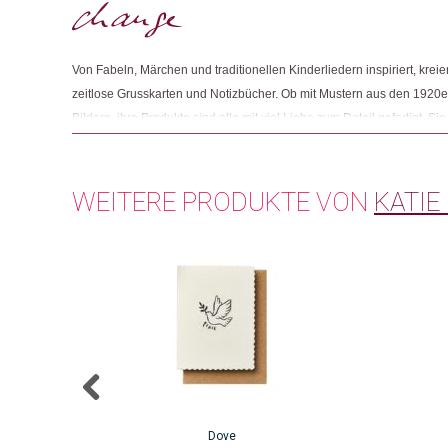
Von Fabeln, Märchen und traditionellen Kinderliedern inspiriert, krei
zeitlose Grusskarten und Notizbücher. Ob mit Mustern aus den 1920e
Bildern, ihre Produkte sind alle mit viel Liebe zum Detail gefertigt. Sie 
Umweltbewusstsein. Ihre Karten und Notizbücher druckt sie in England
die verwendeten Verpackungen sind aus rezykliertem Material.
WEITERE PRODUKTE VON
KATIE
Dove