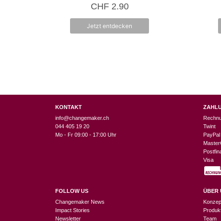
0
CHF
2.90
v
o
n
Jetzt entdecken
5
KONTAKT
ZAHL
info@changemaker.ch
Rechn
044 405 19 20
Twint
Mo - Fr 09:00 - 17:00 Uhr
PayPal
Master
Postfi
Visa
FOLLOW US
ÜBER 
Changemaker News
Konzep
Impact Stories
Produk
Newsletter
Team