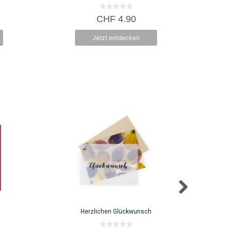
0
CHF
4.90
v
o
n
Jetzt entdecken
5
Herzlichen Glückwunsch