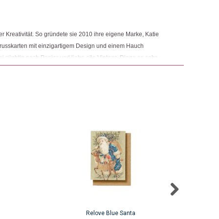
r Kreativität. So gründete sie 2010 ihre eigene Marke, Katie
Grusskarten mit einzigartigem Design und einem Hauch
sei süchtig nach Papier und liebe alle Vintage-Dinge so sehr,
geboren zu sein. Dies spiegelt sich in ihren Produkten wider,
ihrem Studio im Herzen von London herstellt.
Relove Blue Santa