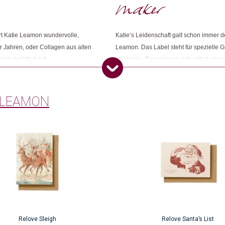
ert Katie Leamon wundervolle,
Katie‘s Leidenschaft galt schon immer de
r Jahren, oder Collagen aus alten
Leamon. Das Label steht für spezielle 
legt viel Wert auf
Nostalgie. Sie sagt von sich selbst, sie 
 auf FSC-zertifiziertes Papier und
dass sie oft denkt, in der falschen Zeit 
welche sie in liebevoller Handarbeit in 
 LEAMON
Relove Sleigh
Relove Santa’s List