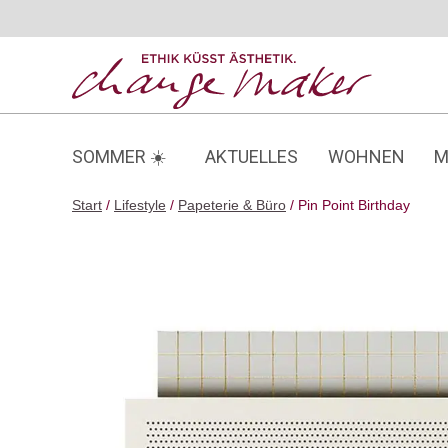
Zum
Inhalt
springen
SOMMER ☀️
AKTUELLES
WOHNEN
M
Start
/
Lifestyle
/
Papeterie & Büro
/ Pin Point Birthday