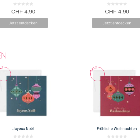
0
0
CHF
4.90
CHF
4.90
v
v
o
o
n
n
Jetzt entdecken
Jetzt entdecken
5
5
EN
Joyeux Noël
Fröhliche Weihnachten