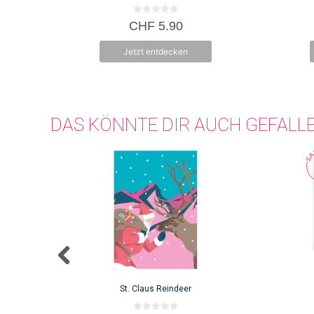
0
CHF
5.90
v
o
n
Jetzt entdecken
5
DAS KÖNNTE DIR AUCH GEFALL
St. Claus Reindeer