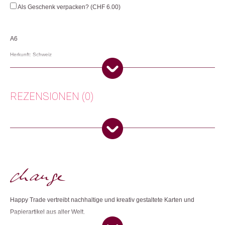
Sports
Als Geschenk verpacken? (
CHF
6.00
)
Penguin
Menge
A6
Herkunft: Schweiz
Produktion: Grossbritannien
Artikelnummer: 111783.06
Kategorien:
Karten
,
Lifestyle
,
Papeterie & Büro
,
Weihnachtsgeschenke
,
REZENSIONEN (0)
Weihnachtskarten
Weitere Produkte shoppen, die diesem Changemaker Kriterium
Es gibt noch keine Rezensionen.
entsprechen:
Nur angemeldete Kunden, die dieses Produkt gekauft haben,
dürfen eine Rezension abgeben.
Dieses Produkt weiterempfehlen:
Happy Trade vertreibt nachhaltige und kreativ gestaltete Karten und
Papierartikel aus aller Welt.