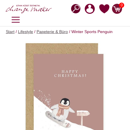
Zum
0
Inhalt
springen
MENÜ
Start
/
Lifestyle
/
Papeterie & Büro
/ Winter Sports Penguin