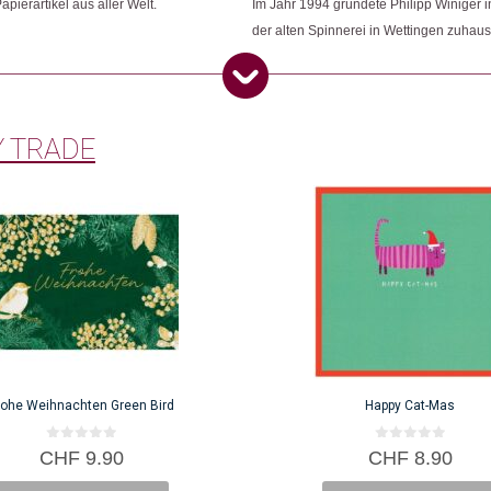
pierartikel aus aller Welt.
Im Jahr 1994 gründete Philipp Winiger i
der alten Spinnerei in Wettingen zuhaus
 TRADE
rohe Weihnachten Green Bird
Happy Cat-Mas
0
0
CHF
9.90
CHF
8.90
v
v
o
o
n
n