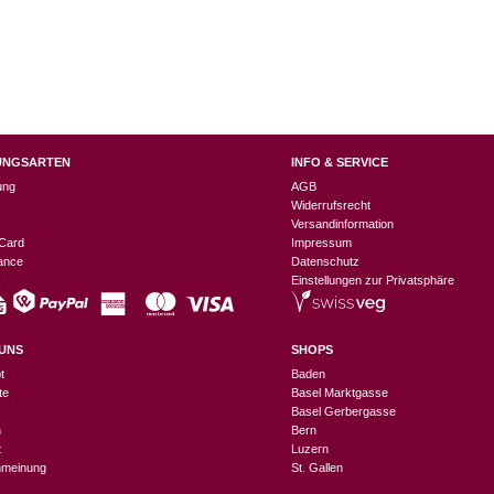
UNGSARTEN
INFO & SERVICE
ung
AGB
Widerrufsrecht
Versandinformation
Card
Impressum
nance
Datenschutz
Einstellungen zur Privatsphäre
UNS
SHOPS
t
Baden
te
Basel Marktgasse
Basel Gerbergasse
n
Bern
t
Luzern
meinung
St. Gallen