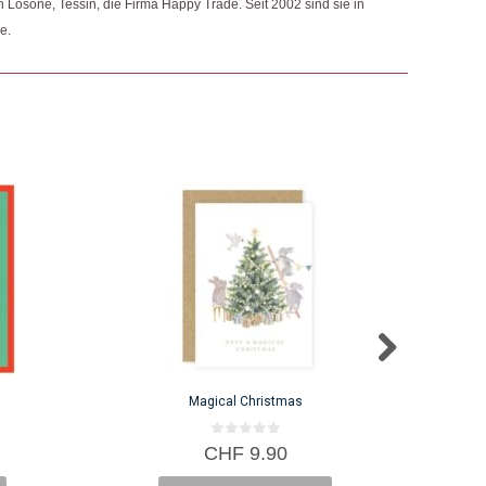
n Losone, Tessin, die Firma Happy Trade. Seit 2002 sind sie in
e.
Magical Christmas
0
CHF
9.90
v
o
n