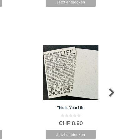
Jetzt entdecken
5
This Is Your Life
0
CHF
8.90
v
o
n
Jetzt entdecken
5