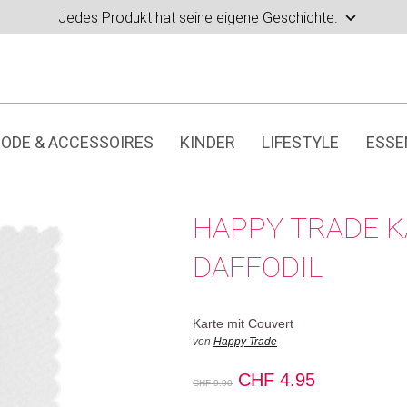
Jedes Produkt hat seine eigene Geschichte.
ODE & ACCESSOIRES
KINDER
LIFESTYLE
ESSE
HAPPY TRADE K
DAFFODIL
Karte mit Couvert
von
Happy Trade
Ursprünglicher
Aktueller
CHF
4.95
CHF
9.90
Preis
Preis