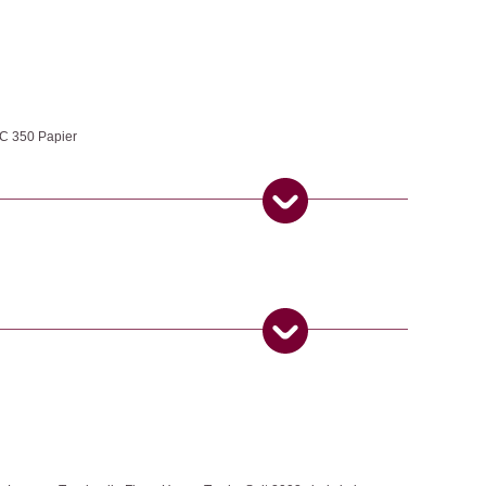
C 350 Papier
üro
ngemaker Kriterium entsprechen:
 Produkt gekauft haben, dürfen eine Rezension abgeben.