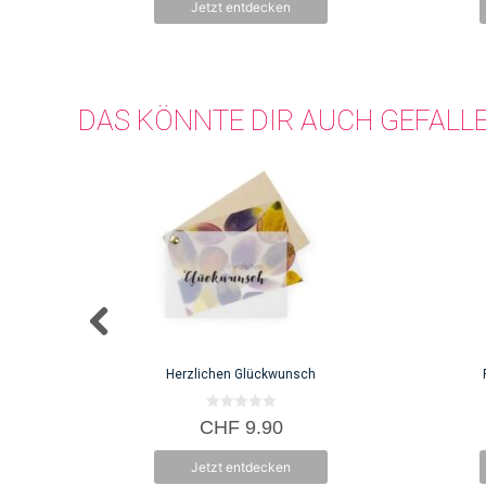
Jetzt entdecken
5
DAS KÖNNTE DIR AUCH GEFALL
Herzlichen Glückwunsch
0
CHF
9.90
v
o
n
Jetzt entdecken
5