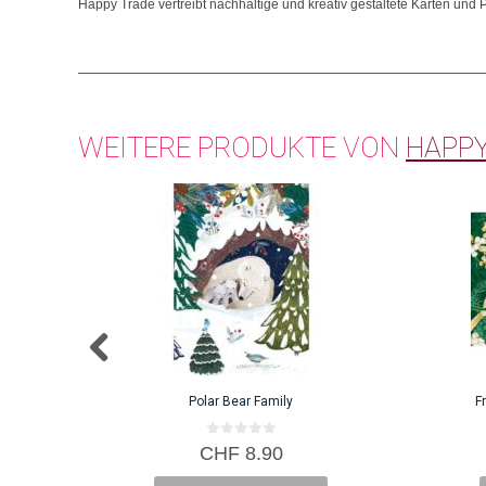
Happy Trade vertreibt nachhaltige und kreativ gestaltete Karten und Pa
WEITERE PRODUKTE VON
HAPPY
Polar Bear Family
F
0
CHF
8.90
v
o
n