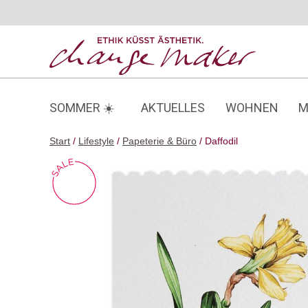
Zum
Inhalt
springen
SOMMER ☀️
AKTUELLES
WOHNEN
M
Start
/
Lifestyle
/
Papeterie & Büro
/ Daffodil