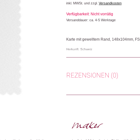
inkl. MWSt. und zzgl.
Versandkosten
war:
ist:
Verfügbarkeit: Nicht vorrätig
CHF 9.90
CHF 4.95.
Versanddauer: ca. 4-5 Werktage
Karte mit gewelltem Rand, 148x104mm, FS
Herkunft: Schweiz
Produktion: Grossbritannien
Artikelnummer: 111265.08
Kategorien:
Karten
,
Lifestyle
,
Papeterie & B
REZENSIONEN (0)
Weitere Produkte shoppen, die diesem Cha
Es gibt noch keine Rezensionen.
Nur angemeldete Kunden, die dieses
Dieses Produkt weiterempfehlen: