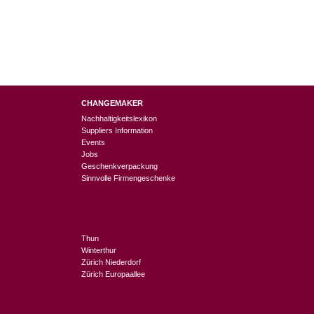
CHANGEMAKER
Nachhaltigkeitslexikon
Suppliers Information
Events
Jobs
Geschenkverpackung
Sinnvolle Firmengeschenke
Thun
Winterthur
Zürich Niederdorf
Zürich Europaallee