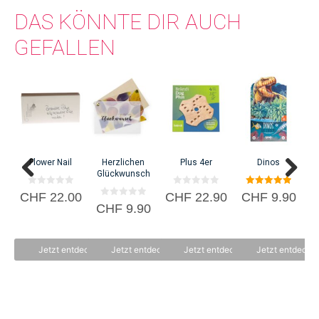
DAS KÖNNTE DIR AUCH
GEFALLEN
Flower Nail
Herzlichen
Plus 4er
Dinos
Sc
Glückwunsch
0
0
5.00
CHF
22.00
CHF
22.90
CHF
9.90
v
v
von 5
0
CHF
9.90
o
o
v
n
n
o
5
5
n
5
Jetzt entdecken
Jetzt entdecken
Jetzt entdecken
Jetzt entdecke