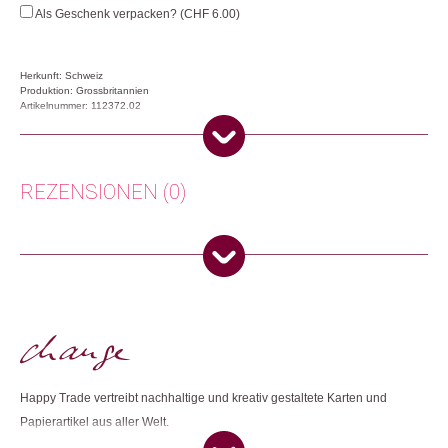
Ho
Als Geschenk verpacken? (
CHF
6.00
)
Ho!
Menge
Herkunft: Schweiz
Produktion: Grossbritannien
Artikelnummer: 112372.02
Kategorien:
Lifestyle
,
Papeterie & Büro
,
Weihnachtsgeschenke
Weitere Produkte shoppen, die diesem Changemaker Kriterium
REZENSIONEN (0)
entsprechen:
Es gibt noch keine Rezensionen.
Nur angemeldete Kunden, die dieses Produkt gekauft haben,
Dieses Produkt weiterempfehlen:
dürfen eine Rezension abgeben.
Happy Trade vertreibt nachhaltige und kreativ gestaltete Karten und
Papierartikel aus aller Welt.