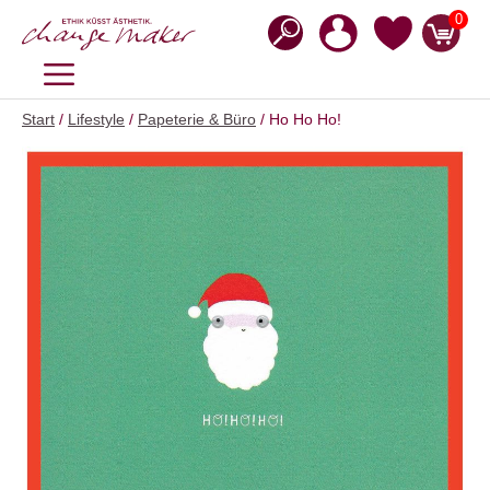
Zum
0
Inhalt
springen
MENÜ
Start
/
Lifestyle
/
Papeterie & Büro
/ Ho Ho Ho!