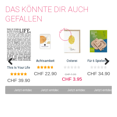
DAS KÖNNTE DIR AUCH
GEFALLEN
Achtsamkeit
Osterei
Für 6 Spielende
This Is Your Life
4.75
0
0
Ursprünglicher
CHF
22.90
CHF
34.90
CHF
7.90
von 5
v
v
Preis
Aktueller
CHF
o
3.95
o
5.00
CHF
39.90
n
n
von 5
war:
Preis
5
5
CHF 7.90
ist:
Jetzt entdecken
Jetzt entdecken
Jetzt entdecken
Jetzt entdecke
CHF 3.95.