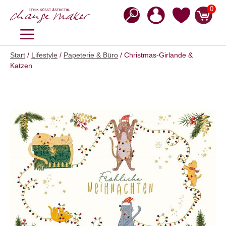
Zum
0
Inhalt
springen
MENÜ
Start
/
Lifestyle
/
Papeterie & Büro
/ Christmas-Girlande &
Katzen