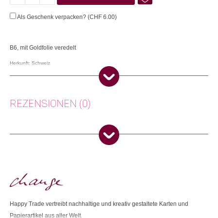
Christmas-
Girlande
Als Geschenk verpacken? (
CHF
6.00
)
&
Katzen
Menge
B6, mit Goldfolie veredelt
Herkunft: Schweiz
Produktion: Grossbritannien
Artikelnummer: 112376.01
Kategorien:
Lifestyle
,
Papeterie & Büro
,
Weihnachtsgeschenke
REZENSIONEN (0)
Weitere Produkte shoppen, die diesem Changemaker Kriterium
entsprechen:
Es gibt noch keine Rezensionen.
Nur angemeldete Kunden, die dieses Produkt gekauft haben,
dürfen eine Rezension abgeben.
Dieses Produkt weiterempfehlen:
Happy Trade vertreibt nachhaltige und kreativ gestaltete Karten und
Papierartikel aus aller Welt.