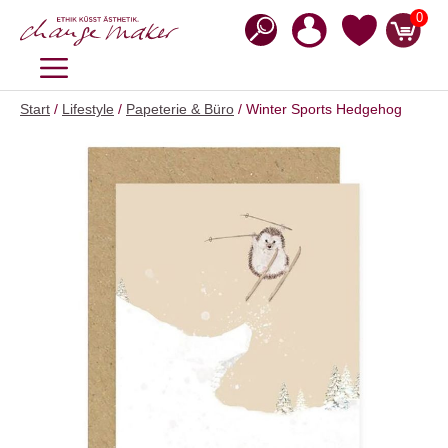
Zum
0
Inhalt
springen
MENÜ
Start
/
Lifestyle
/
Papeterie & Büro
/ Winter Sports Hedgehog