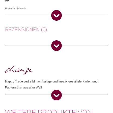
A6
Herkunft: Schweiz
Produktion: Grossbritannien
Artikelnummer: 111783.02
Kategorien:
Lifestyle
,
Papeterie & Büro
,
Weihnachtsgeschenke
REZENSIONEN (0)
Weitere Produkte shoppen, die diesem Changemaker Kriterium
entsprechen:
Es gibt noch keine Rezensionen.
Nur angemeldete Kunden, die dieses Produkt gekauft haben,
dürfen eine Rezension abgeben.
Dieses Produkt weiterempfehlen:
Happy Trade vertreibt nachhaltige und kreativ gestaltete Karten und
Papierartikel aus aller Welt.
WEITERE PRODUKTE VON