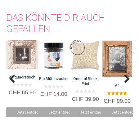
DAS KÖNNTE DIR AUCH
GEFALLEN
B
C
A5 quadratisch
Bio-Blütenzauber
Oriental Block
Print
A4
0
CHF
65.90
0
CHF
14.00
v
v
0
o
CHF
39.90
5.00
o
CHF
99.00
v
n
von 5
n
o
5
5
n
Jetzt entdecken
Jetzt entdecken
Jetzt entdecken
Jetzt entdecke
5