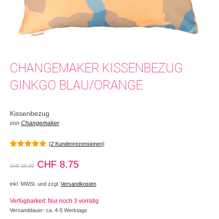
CHANGEMAKER KISSENBEZUG
GINKGO BLAU/ORANGE
Kissenbezug
von
Changemaker
(
2
Kundenrezensionen)
5.00
von 5
Ursprünglicher
Aktueller
CHF
8.75
CHF
35.00
Preis
Preis
inkl. MWSt. und zzgl.
Versandkosten
war:
ist:
Verfügbarkeit: Nur noch 3 vorrätig
CHF 35.00
CHF 8.75.
Versanddauer: ca. 4-5 Werktage