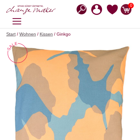
Zum
0
Inhalt
springen
MENÜ
Start
/
Wohnen
/
Kissen
/ Ginkgo