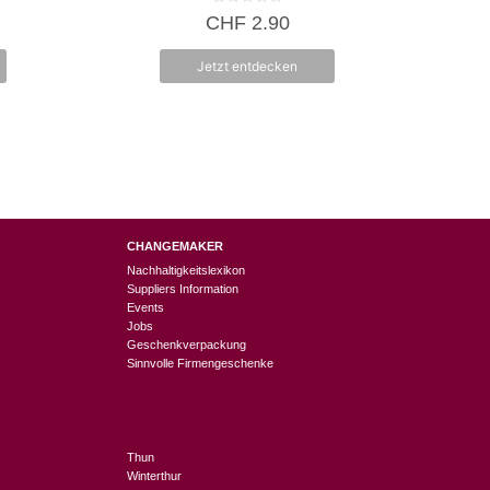
0
CHF
2.90
v
o
n
Jetzt entdecken
5
CHANGEMAKER
Nachhaltigkeitslexikon
Suppliers Information
Events
Jobs
Geschenkverpackung
Sinnvolle Firmengeschenke
Thun
Winterthur