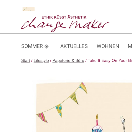
Zum
Inhalt
Take It Easy On Your Birthday
springen
SOMMER ☀️
AKTUELLES
WOHNEN
M
Start
/
Lifestyle
/
Papeterie & Büro
/ Take It Easy On Your B