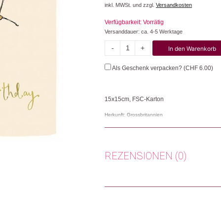
inkl. MWSt. und zzgl.
Versandkosten
Verfügbarkeit: Vorrätig
Versanddauer: ca. 4-5 Werktage
-
+
In den Warenkorb
Take
It
Als Geschenk verpacken? (
CHF
6.00
)
Easy
On
Your
15x15cm, FSC-Karton
Birthday
Menge
Herkunft: Grossbritannien
Produktion: Grossbritannien
Artikelnummer: 111530.08
Kategorien:
Lifestyle
,
Papeterie & Büro
,
Kar
REZENSIONEN (0)
Weitere Produkte shoppen, die diesem Cha
Es gibt noch keine Rezensionen.
Nur angemeldete Kunden, die dieses
Dieses Produkt weiterempfehlen: