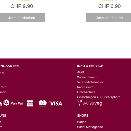
5.00
5.00
CHF
9.90
CHF
6.90
von 5
von 5
Jetzt entdecken
Jetzt entdecken
UNGSARTEN
INFO & SERVICE
ung
AGB
Widerrufsrecht
Versandinformation
Card
Impressum
nance
Datenschutz
Einstellungen zur Privatsphäre
UNS
SHOPS
t
Baden
te
Basel Marktgasse