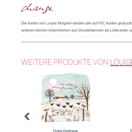
Die Karten von Louise Mulgrew werden alle auf FSC-Karten gedruckt. Di
anderen kleinen Unternehmen aus Grossbritannien als Lieferanten u
Das Unternehmen setzt sich leidenschaftlich dafür ein, seine Auswir
wie möglich zu halten und verbessert ständig die Materialien und Pr
Versand der Produkte verwendet werden.
WEITERE PRODUKTE VON
LOUI
Frohe Festtage
T