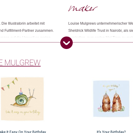
e Illustratorin arbeitet mit
Louise Mulgrews unternehmerischer We
nd Fulfillment-Partner zusammen.
Sheldrick Wildlife Trust in Nairobi, als s
kungen auf die Umwelt so gering
Inspiration, zum ersten Mal Tiere zu mal
ozesse, die zur Herstellung und zum
Kollektion, "Furry Friends", welche bis h
einem kleinen Team, die Designs der Kar
SE MULGREW
ake It Easy On Your Birthday
It’s Your Birthday?