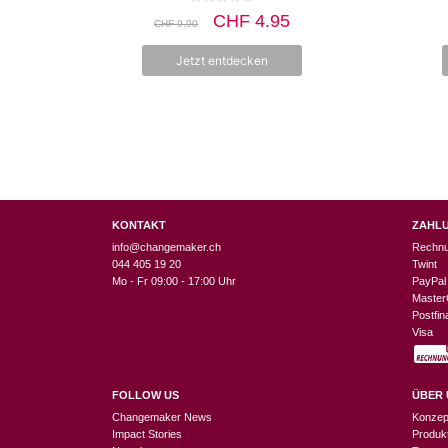
0
Ursprünglicher
Aktueller
CHF
4.95
CHF
9.90
v
Preis
Preis
o
n
war:
ist:
Jetzt entdecken
5
CHF 9.90
CHF 4.95.
KONTAKT
ZAHL
info@changemaker.ch
Rechn
044 405 19 20
Twint
Mo - Fr 09:00 - 17:00 Uhr
PayPal
Master
Postfi
Visa
FOLLOW US
ÜBER 
Changemaker News
Konzep
Impact Stories
Produk