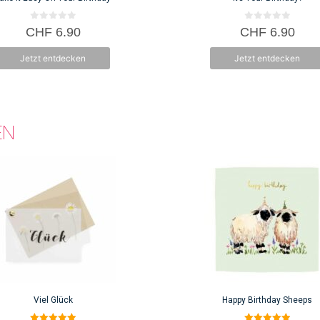
0
0
CHF
6.90
CHF
6.90
v
v
o
o
n
n
Jetzt entdecken
Jetzt entdecken
5
5
EN
Viel Glück
Happy Birthday Sheeps