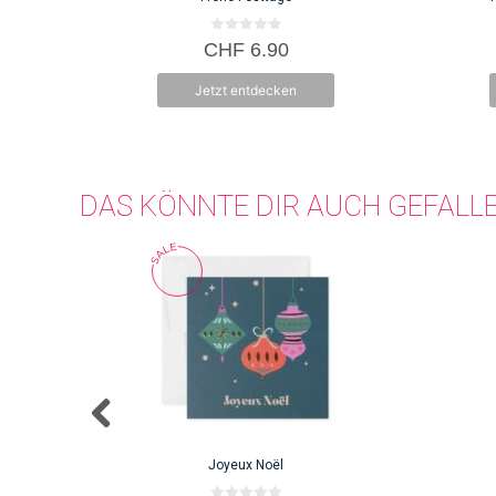
0
CHF
6.90
v
o
n
Jetzt entdecken
5
DAS KÖNNTE DIR AUCH GEFALL
Joyeux Noël