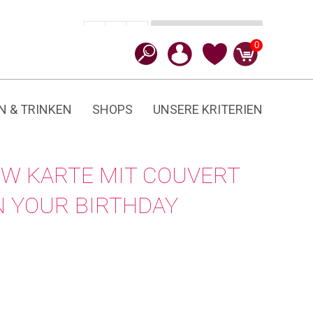
In den Warenkorb
CHF
6.90
-
+
Take
0
It
Easy
On
Your
Birthday
N & TRINKEN
SHOPS
UNSERE KRITERIEN
Menge
W KARTE MIT COUVERT
ON YOUR BIRTHDAY